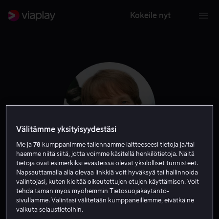
Kokeile nyt
Välitämme yksityisyydestäsi
Me ja
78
kumppanimme tallennamme laitteeseesi tietoja ja/tai
haemme niitä siitä, jotta voimme käsitellä henkilötietoja. Näitä
tietoja ovat esimerkiksi evästeissä olevat yksilölliset tunnisteet.
James Arnold Taylor
Napsauttamalla alla olevaa linkkiä voit hyväksyä tai hallinnoida
valintojasi, kuten kieltää oikeutettujen etujen käyttämisen. Voit
tehdä tämän myös myöhemmin Tietosuojakäytäntö-
Ääni
Vieras
sivullamme. Valintasi välitetään kumppaneillemme, eivätkä ne
vaikuta selaustietoihin.