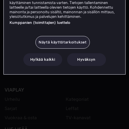
käyttäminen tunnistamista varten. Tietojen tallentaminen
laitteelle ja/tai laitteella olevien tietojen käyttö. Kohdennettu
mainonta ja personoitu sisältö, mainonnan ja sisällön mittaus,
yleisötutkimus ja palvelujen kehittäminen.
Kumppanien (toimittajien) luettelo
Näytä käyttötarkoitukset
Alk. 4,99 €
Hylkää kaikki
Hyväksyn
VIAPLAY
Urheilu
Kategoriat
Sarjat
Leffat
Vuokraa & osta
TV-kanavat