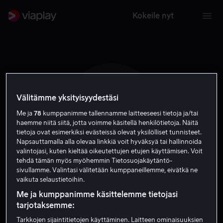
Kokeile nyt
Välitämme yksityisyydestäsi
J J
Me ja
78
kumppanimme tallennamme laitteeseesi tietoja ja/tai
haemme niitä siitä, jotta voimme käsitellä henkilötietoja. Näitä
tietoja ovat esimerkiksi evästeissä olevat yksilölliset tunnisteet.
Napsauttamalla alla olevaa linkkiä voit hyväksyä tai hallinnoida
valintojasi, kuten kieltää oikeutettujen etujen käyttämisen. Voit
tehdä tämän myös myöhemmin Tietosuojakäytäntö-
sivullamme. Valintasi välitetään kumppaneillemme, eivätkä ne
Jaafar Jackson
vaikuta selaustietoihin.
Me ja kumppanimme käsittelemme tietojasi
Näyttelijä
tarjotaksemme:
Tarkkojen sijaintitietojen käyttäminen. Laitteen ominaisuuksien