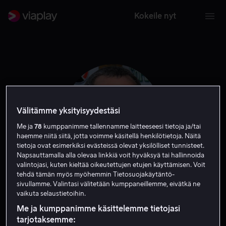
Kokeile nyt
Välitämme yksityisyydestäsi
Me ja
78
kumppanimme tallennamme laitteeseesi tietoja ja/tai
haemme niitä siitä, jotta voimme käsitellä henkilötietoja. Näitä
tietoja ovat esimerkiksi evästeissä olevat yksilölliset tunnisteet.
Napsauttamalla alla olevaa linkkiä voit hyväksyä tai hallinnoida
valintojasi, kuten kieltää oikeutettujen etujen käyttämisen. Voit
tehdä tämän myös myöhemmin Tietosuojakäytäntö-
Isaac Florentine
sivullamme. Valintasi välitetään kumppaneillemme, eivätkä ne
vaikuta selaustietoihin.
Ohjaaja
Tuottaja
Me ja kumppanimme käsittelemme tietojasi
tarjotaksemme: