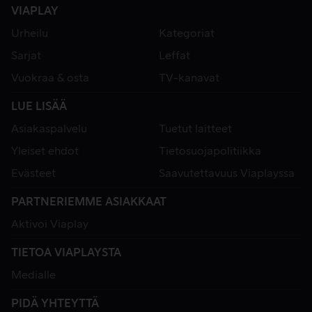
VIAPLAY
Urheilu
Kategoriat
Sarjat
Leffat
Vuokraa & osta
TV-kanavat
LUE LISÄÄ
Asiakaspalvelu
Tuetut laitteet
Yleiset ehdot
Tietosuojapolitiikka
Evästeet
Saavutettavuus Viaplayssa
PARTNERIEMME ASIAKKAAT
Aktivoi Viaplay
TIETOA VIAPLAYSTA
Medialle
PIDÄ YHTEYTTÄ