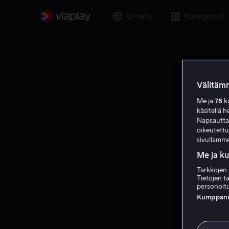
Urheilu
Kategoriat
Välitämm
Me ja
78
ku
käsitellä h
Napsauttama
oikeutett
sivullamme
Me ja k
Tarkkojen 
Tietojen ta
personoitu
Kumppanien