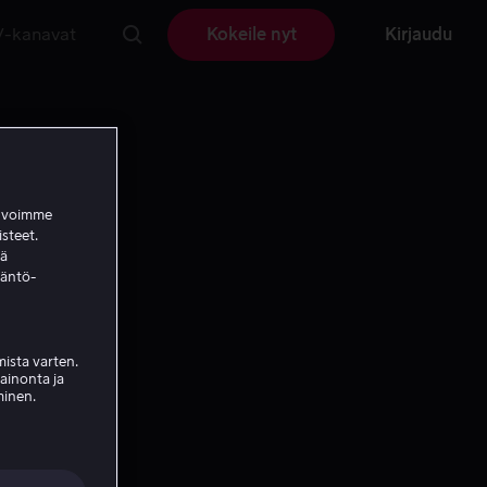
V-kanavat
Kokeile nyt
Kirjaudu
a voimme
isteet.
ää
täntö-
ista varten.
mainonta ja
minen.