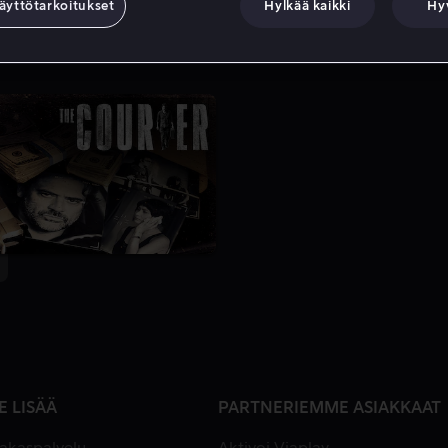
äyttötarkoitukset
Hylkää kaikki
Hy
E LISÄÄ
PARTNERIEMME ASIAKKAAT