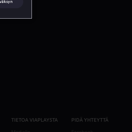
väksyn
TIETOA VIAPLAYSTA
PIDÄ YHTEYTTÄ