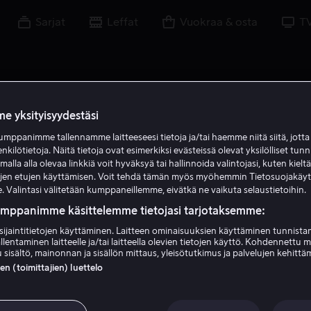
Sarjat
Leffat
Vuokraa & osta
T
e yksityisyydestäsi
mppanimme tallennamme laitteeseesi tietoja ja/tai haemme niitä siitä, jott
H A
enkilötietoja. Näitä tietoja ovat esimerkiksi evästeissä olevat yksilölliset tunn
lla alla olevaa linkkiä voit hyväksyä tai hallinnoida valintojasi, kuten kielt
ujen etujen käyttämisen. Voit tehdä tämän myös myöhemmin Tietosuojakäy
. Valintasi välitetään kumppaneillemme, eivätkä ne vaikuta selaustietoihin.
umppanimme käsittelemme tietojasi tarjotaksemme:
sijaintitietojen käyttäminen. Laitteen ominaisuuksien käyttäminen tunnistam
llentaminen laitteelle ja/tai laitteella olevien tietojen käyttö. Kohdennettu 
Hany Abu-Assad
 sisältö, mainonnan ja sisällön mittaus, yleisötutkimus ja palvelujen kehittä
 (toimittajien) luettelo
Ohjaaja