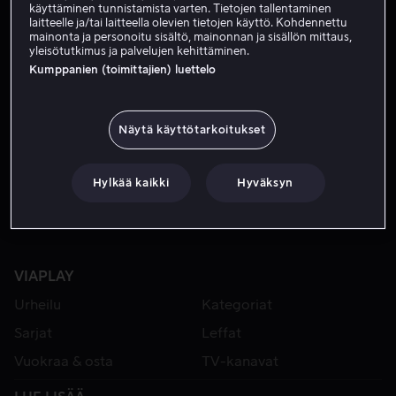
käyttäminen tunnistamista varten. Tietojen tallentaminen
laitteelle ja/tai laitteella olevien tietojen käyttö. Kohdennettu
mainonta ja personoitu sisältö, mainonnan ja sisällön mittaus,
yleisötutkimus ja palvelujen kehittäminen.
Kumppanien (toimittajien) luettelo
Näytä käyttötarkoitukset
Vain meillä
Hylkää kaikki
Hyväksyn
VIAPLAY
Urheilu
Kategoriat
Sarjat
Leffat
Vuokraa & osta
TV-kanavat