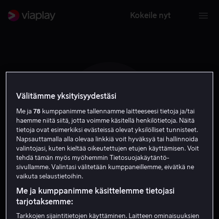
Kokeile nyt
Välitämme yksityisyydestäsi
G L
Me ja
78
kumppanimme tallennamme laitteeseesi tietoja ja/tai
haemme niitä siitä, jotta voimme käsitellä henkilötietoja. Näitä
tietoja ovat esimerkiksi evästeissä olevat yksilölliset tunnisteet.
Napsauttamalla alla olevaa linkkiä voit hyväksyä tai hallinnoida
valintojasi, kuten kieltää oikeutettujen etujen käyttämisen. Voit
tehdä tämän myös myöhemmin Tietosuojakäytäntö-
sivullamme. Valintasi välitetään kumppaneillemme, eivätkä ne
Gwei Lun-Mei
vaikuta selaustietoihin.
Me ja kumppanimme käsittelemme tietojasi
Näyttelijä
tarjotaksemme:
Tarkkojen sijaintitietojen käyttäminen. Laitteen ominaisuuksien