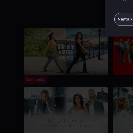
Näytä k
Vain meillä