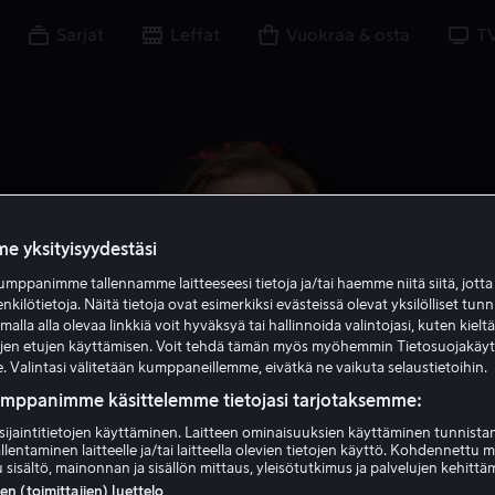
Sarjat
Leffat
Vuokraa & osta
T
e yksityisyydestäsi
mppanimme tallennamme laitteeseesi tietoja ja/tai haemme niitä siitä, jott
enkilötietoja. Näitä tietoja ovat esimerkiksi evästeissä olevat yksilölliset tunn
lla alla olevaa linkkiä voit hyväksyä tai hallinnoida valintojasi, kuten kielt
ujen etujen käyttämisen. Voit tehdä tämän myös myöhemmin Tietosuojakäy
. Valintasi välitetään kumppaneillemme, eivätkä ne vaikuta selaustietoihin.
Gustaf Hammarsten
umppanimme käsittelemme tietojasi tarjotaksemme:
sijaintitietojen käyttäminen. Laitteen ominaisuuksien käyttäminen tunnistam
llentaminen laitteelle ja/tai laitteella olevien tietojen käyttö. Kohdennettu 
Näyttelijä
 sisältö, mainonnan ja sisällön mittaus, yleisötutkimus ja palvelujen kehittä
 (toimittajien) luettelo