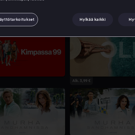
äyttötarkoitukset
Hylkää kaikki
Hy
Alk. 3,99 €