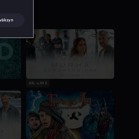
väksyn
Alk. 4,99 €