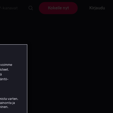
V-kanavat
Kokeile nyt
Kirjaudu
a voimme
isteet.
ää
täntö-
ista varten.
mainonta ja
minen.