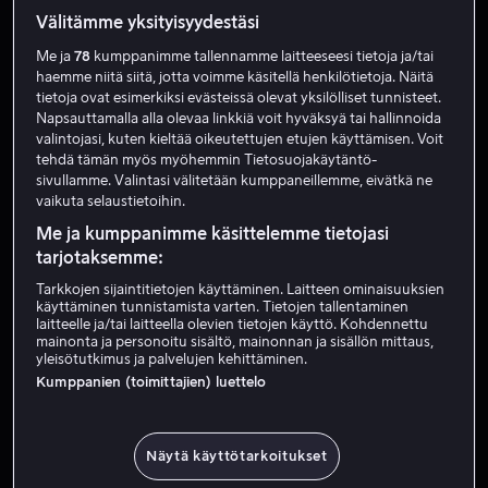
Välitämme yksityisyydestäsi
Me ja
78
kumppanimme tallennamme laitteeseesi tietoja ja/tai
haemme niitä siitä, jotta voimme käsitellä henkilötietoja. Näitä
tietoja ovat esimerkiksi evästeissä olevat yksilölliset tunnisteet.
Napsauttamalla alla olevaa linkkiä voit hyväksyä tai hallinnoida
valintojasi, kuten kieltää oikeutettujen etujen käyttämisen. Voit
tehdä tämän myös myöhemmin Tietosuojakäytäntö-
sivullamme. Valintasi välitetään kumppaneillemme, eivätkä ne
Alk. 4,99 €
Alk. 3,99 €
vaikuta selaustietoihin.
Me ja kumppanimme käsittelemme tietojasi
tarjotaksemme:
Tarkkojen sijaintitietojen käyttäminen. Laitteen ominaisuuksien
käyttäminen tunnistamista varten. Tietojen tallentaminen
laitteelle ja/tai laitteella olevien tietojen käyttö. Kohdennettu
mainonta ja personoitu sisältö, mainonnan ja sisällön mittaus,
Alk. 3,99 €
Alk. 4,99 €
yleisötutkimus ja palvelujen kehittäminen.
Kumppanien (toimittajien) luettelo
Näytä käyttötarkoitukset