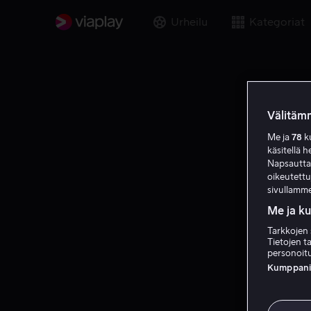
Urheilu
Kategoriat
Välitämm
Me ja
78
ku
käsitellä h
Napsauttama
oikeutett
sivullamme
Me ja k
Tarkkojen 
Tietojen ta
personoitu
Kumppanien