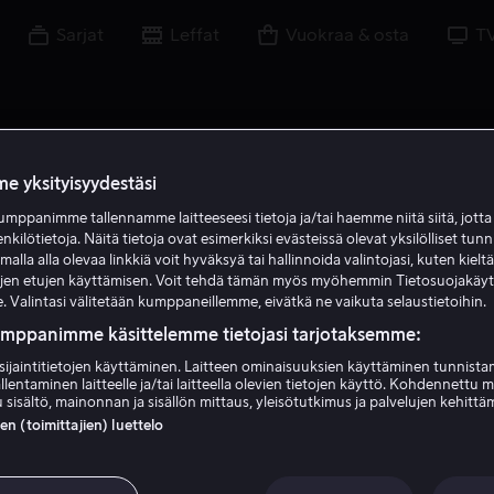
Sarjat
Leffat
Vuokraa & osta
T
e yksityisyydestäsi
mppanimme tallennamme laitteeseesi tietoja ja/tai haemme niitä siitä, jott
G G
enkilötietoja. Näitä tietoja ovat esimerkiksi evästeissä olevat yksilölliset tunn
lla alla olevaa linkkiä voit hyväksyä tai hallinnoida valintojasi, kuten kielt
ujen etujen käyttämisen. Voit tehdä tämän myös myöhemmin Tietosuojakäy
. Valintasi välitetään kumppaneillemme, eivätkä ne vaikuta selaustietoihin.
umppanimme käsittelemme tietojasi tarjotaksemme:
sijaintitietojen käyttäminen. Laitteen ominaisuuksien käyttäminen tunnistam
llentaminen laitteelle ja/tai laitteella olevien tietojen käyttö. Kohdennettu 
Gigi Gaston
 sisältö, mainonnan ja sisällön mittaus, yleisötutkimus ja palvelujen kehittä
 (toimittajien) luettelo
Tuottaja
Ohjaaja