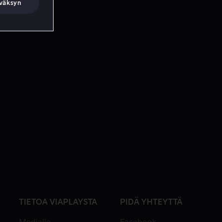
väksyn
TIETOA VIAPLAYSTA
PIDÄ YHTEYTTÄ