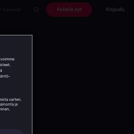
V-kanavat
Kokeile nyt
Kirjaudu
a voimme
isteet.
ää
täntö-
ista varten.
mainonta ja
minen.