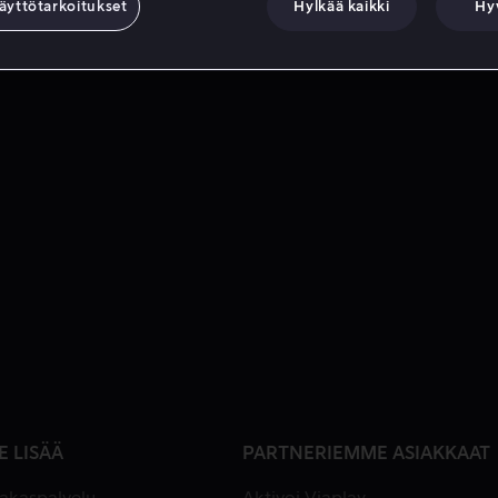
äyttötarkoitukset
Hylkää kaikki
Hy
E LISÄÄ
PARTNERIEMME ASIAKKAAT