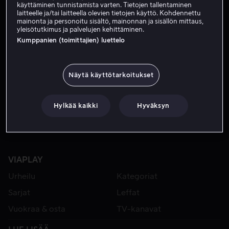
käyttäminen tunnistamista varten. Tietojen tallentaminen
laitteelle ja/tai laitteella olevien tietojen käyttö. Kohdennettu
mainonta ja personoitu sisältö, mainonnan ja sisällön mittaus,
yleisötutkimus ja palvelujen kehittäminen.
Kumppanien (toimittajien) luettelo
Näytä käyttötarkoitukset
Alk. 4,99 €
Alk. 3,99 €
Hylkää kaikki
Hyväksyn
VIAPLAY
Urheilu
Kategoriat
Sarjat
Leffat
Vuokraa & osta
TV-kanavat