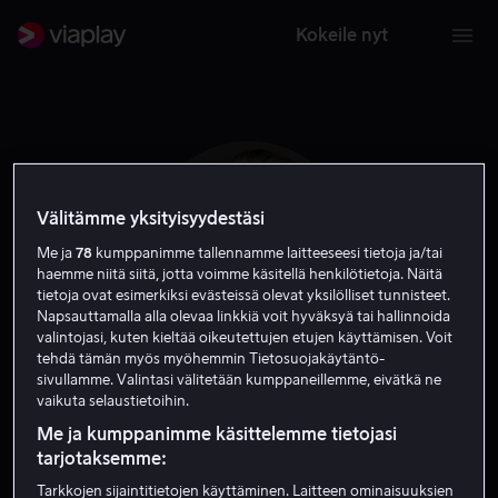
Kokeile nyt
Välitämme yksityisyydestäsi
Me ja
78
kumppanimme tallennamme laitteeseesi tietoja ja/tai
haemme niitä siitä, jotta voimme käsitellä henkilötietoja. Näitä
tietoja ovat esimerkiksi evästeissä olevat yksilölliset tunnisteet.
Napsauttamalla alla olevaa linkkiä voit hyväksyä tai hallinnoida
valintojasi, kuten kieltää oikeutettujen etujen käyttämisen. Voit
tehdä tämän myös myöhemmin Tietosuojakäytäntö-
sivullamme. Valintasi välitetään kumppaneillemme, eivätkä ne
Gerard Johnstone
vaikuta selaustietoihin.
Me ja kumppanimme käsittelemme tietojasi
Ohjaaja
Tuotannonjohtaja
tarjotaksemme:
Tarkkojen sijaintitietojen käyttäminen. Laitteen ominaisuuksien