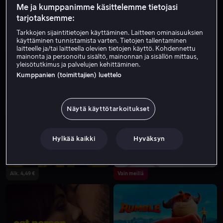
Näyttelijä
Ääni
Me ja kumppanimme käsittelemme tietojasi
tarjotaksemme:
Tarkkojen sijaintitietojen käyttäminen. Laitteen ominaisuuksien
käyttäminen tunnistamista varten. Tietojen tallentaminen
laitteelle ja/tai laitteella olevien tietojen käyttö. Kohdennettu
mainonta ja personoitu sisältö, mainonnan ja sisällön mittaus,
yleisötutkimus ja palvelujen kehittäminen.
Kumppanien (toimittajien) luettelo
Näytä käyttötarkoitukset
Hylkää kaikki
Hyväksyn
Alk. 4,49 €
Vain meillä