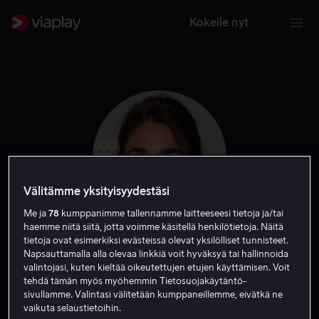
Kokeile nyt
Välitämme yksityisyydestäsi
Me ja
78
kumppanimme tallennamme laitteeseesi tietoja ja/tai
haemme niitä siitä, jotta voimme käsitellä henkilötietoja. Näitä
tietoja ovat esimerkiksi evästeissä olevat yksilölliset tunnisteet.
Geraldine
Napsauttamalla alla olevaa linkkiä voit hyväksyä tai hallinnoida
valintojasi, kuten kieltää oikeutettujen etujen käyttämisen. Voit
tehdä tämän myös myöhemmin Tietosuojakäytäntö-
Viswanathan
sivullamme. Valintasi välitetään kumppaneillemme, eivätkä ne
vaikuta selaustietoihin.