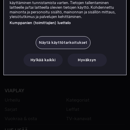
käyttäminen tunnistamista varten. Tietojen tallentaminen
laitteelle ja/tai laitteella olevien tietojen käyttö. Kohdennettu
mainonta ja personoitu sisältö, mainonnan ja sisällön mittaus,
yleisötutkimus ja palvelujen kehittäminen.
Kumppanien (toimittajien) luettelo
Näytä käyttötarkoitukset
Alk. 4,99 €
Hylkää kaikki
Hyväksyn
VIAPLAY
Urheilu
Kategoriat
Sarjat
Leffat
Vuokraa & osta
TV-kanavat