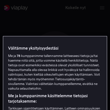
Kokeile nyt
Välitämme yksityisyydestäsi
G G
Me ja
78
kumppanimme tallennamme laitteeseesi tietoja ja/tai
haemme niitä siitä, jotta voimme käsitellä henkilötietoja. Näitä
tietoja ovat esimerkiksi evästeissä olevat yksilölliset tunnisteet.
Napsauttamalla alla olevaa linkkiä voit hyväksyä tai hallinnoida
valintojasi, kuten kieltää oikeutettujen etujen käyttämisen. Voit
tehdä tämän myös myöhemmin Tietosuojakäytäntö-
sivullamme. Valintasi välitetään kumppaneillemme, eivätkä ne
Georgi Gitis
vaikuta selaustietoihin.
Me ja kumppanimme käsittelemme tietojasi
Tuotannonjohtaja
Ohjaaja
tarjotaksemme:
Tarkkojen sijaintitietojen käyttäminen. Laitteen ominaisuuksien