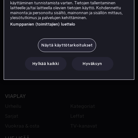
käyttäminen tunnistamista varten. Tietojen tallentaminen
laitteelle ja/tai laitteella olevien tietojen käyttö. Kohdennettu
mainonta ja personoitu sisältö, mainonnan ja sisällön mittaus,
yleisötutkimus ja palvelujen kehittäminen.
Kumppanien (toimittajien) luettelo
Näytä käyttötarkoitukset
Alk. 3,99 €
Hylkää kaikki
Hyväksyn
VIAPLAY
Urheilu
Kategoriat
Sarjat
Leffat
Vuokraa & osta
TV-kanavat