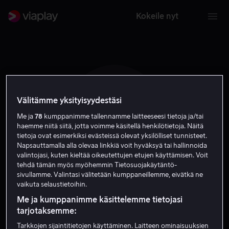
Kokeile nyt
Välitämme yksityisyydestäsi
G M
Me ja
78
kumppanimme tallennamme laitteeseesi tietoja ja/tai
haemme niitä siitä, jotta voimme käsitellä henkilötietoja. Näitä
tietoja ovat esimerkiksi evästeissä olevat yksilölliset tunnisteet.
Napsauttamalla alla olevaa linkkiä voit hyväksyä tai hallinnoida
valintojasi, kuten kieltää oikeutettujen etujen käyttämisen. Voit
tehdä tämän myös myöhemmin Tietosuojakäytäntö-
sivullamme. Valintasi välitetään kumppaneillemme, eivätkä ne
Geoff Moore
vaikuta selaustietoihin.
Me ja kumppanimme käsittelemme tietojasi
Ohjaaja
tarjotaksemme:
Tarkkojen sijaintitietojen käyttäminen. Laitteen ominaisuuksien