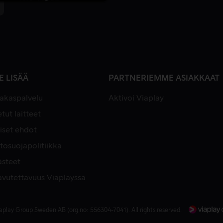
E LISÄÄ
PARTNERIEMME ASIAKKAAT
iakaspalvelu
Aktivoi Viaplay
tut laitteet
iset ehdot
tosuojapolitiikka
ästeet
avutettavuus Viaplayssa
aplay Group Sweden AB (org.no: 556304-7041). All rights reserved.