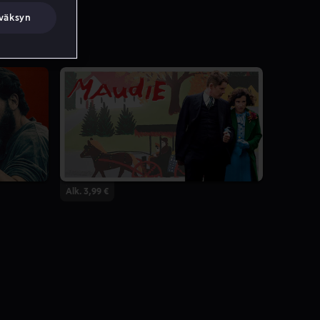
väksyn
Alk. 3,99 €