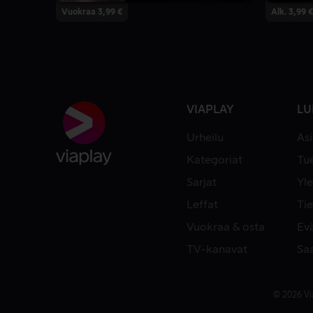
Vuokraa 3,99 €
Alk. 3,99 €
VIAPLAY
LU
Urheilu
As
Kategoriat
Tue
Sarjat
Yle
Leffat
Tie
Vuokraa & osta
Ev
TV-kanavat
Sa
© 2026 Vi