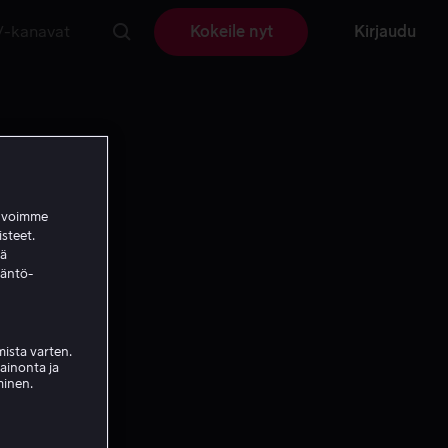
V-kanavat
Kokeile nyt
Kirjaudu
a voimme
isteet.
ää
täntö-
ista varten.
mainonta ja
minen.