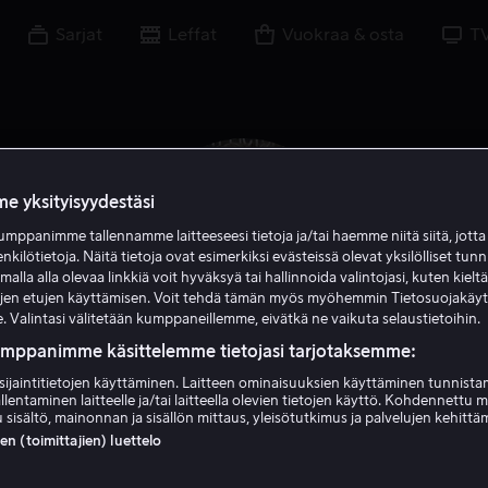
Sarjat
Leffat
Vuokraa & osta
T
e yksityisyydestäsi
mppanimme tallennamme laitteeseesi tietoja ja/tai haemme niitä siitä, jott
enkilötietoja. Näitä tietoja ovat esimerkiksi evästeissä olevat yksilölliset tunn
lla alla olevaa linkkiä voit hyväksyä tai hallinnoida valintojasi, kuten kielt
ujen etujen käyttämisen. Voit tehdä tämän myös myöhemmin Tietosuojakäy
. Valintasi välitetään kumppaneillemme, eivätkä ne vaikuta selaustietoihin.
umppanimme käsittelemme tietojasi tarjotaksemme:
sijaintitietojen käyttäminen. Laitteen ominaisuuksien käyttäminen tunnistam
Gabrielle Rose
llentaminen laitteelle ja/tai laitteella olevien tietojen käyttö. Kohdennettu 
 sisältö, mainonnan ja sisällön mittaus, yleisötutkimus ja palvelujen kehittä
 (toimittajien) luettelo
Näyttelijä
Vieras