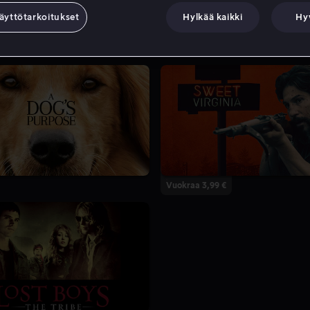
äyttötarkoitukset
Hylkää kaikki
Hy
Vuokraa 3,99 €