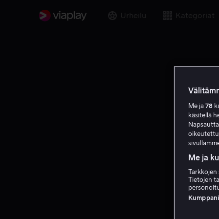
Urheilu
Kategoriat
Välitämm
Me ja
78
ku
käsitellä h
Napsauttama
oikeutett
sivullamme
Me ja k
Tarkkojen 
Tietojen ta
personoitu
Kumppanien