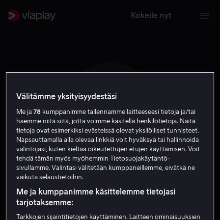
Kokeile nyt
Välitämme yksityisyydestäsi
F G
Me ja
78
kumppanimme tallennamme laitteeseesi tietoja ja/tai
haemme niitä siitä, jotta voimme käsitellä henkilötietoja. Näitä
tietoja ovat esimerkiksi evästeissä olevat yksilölliset tunnisteet.
Napsauttamalla alla olevaa linkkiä voit hyväksyä tai hallinnoida
valintojasi, kuten kieltää oikeutettujen etujen käyttämisen. Voit
tehdä tämän myös myöhemmin Tietosuojakäytäntö-
sivullamme. Valintasi välitetään kumppaneillemme, eivätkä ne
Freddie Gibbs
vaikuta selaustietoihin.
Me ja kumppanimme käsittelemme tietojasi
Näyttelijä
Tuotannonjohtaja
tarjotaksemme:
Tarkkojen sijaintitietojen käyttäminen. Laitteen ominaisuuksien