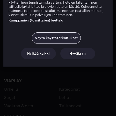
käyttäminen tunnistamista varten. Tietojen tallentaminen
laitteelle ja/tai laitteella olevien tietojen käyttö. Kohdennettu
mainonta ja personoitu sisältö, mainonnan ja sisällön mittaus,
yleisötutkimus ja palvelujen kehittäminen.
Kumppanien (toimittajien) luettelo
Näytä käyttötarkoitukset
Alk. 2,99 €
Hylkää kaikki
Hyväksyn
VIAPLAY
Urheilu
Kategoriat
Sarjat
Leffat
Vuokraa & osta
TV-kanavat