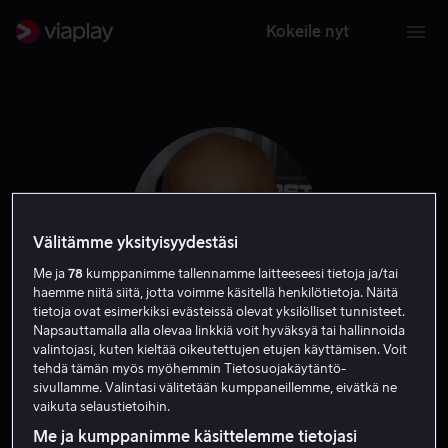
Kokeile nyt
Välitämme yksityisyydestäsi
Me ja
78
kumppanimme tallennamme laitteeseesi tietoja ja/tai
haemme niitä siitä, jotta voimme käsitellä henkilötietoja. Näitä
tietoja ovat esimerkiksi evästeissä olevat yksilölliset tunnisteet.
Napsauttamalla alla olevaa linkkiä voit hyväksyä tai hallinnoida
valintojasi, kuten kieltää oikeutettujen etujen käyttämisen. Voit
Faran Tahir
tehdä tämän myös myöhemmin Tietosuojakäytäntö-
sivullamme. Valintasi välitetään kumppaneillemme, eivätkä ne
vaikuta selaustietoihin.
Ääni
Vieras
Näyttelijä
Me ja kumppanimme käsittelemme tietojasi