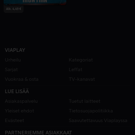
Alk. 4,49 €
VIAPLAY
Urheilu
Kategoriat
Sarjat
Leffat
Vuokraa & osta
TV-kanavat
LUE LISÄÄ
Asiakaspalvelu
Tuetut laitteet
Yleiset ehdot
Tietosuojapolitiikka
Evästeet
Saavutettavuus Viaplayssa
PARTNERIEMME ASIAKKAAT