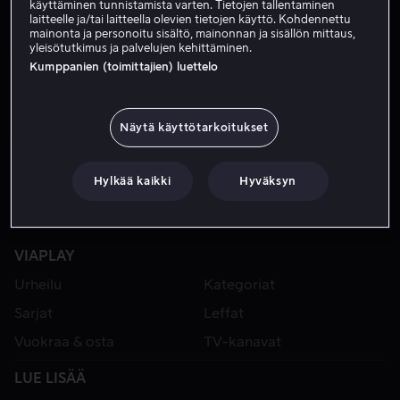
käyttäminen tunnistamista varten. Tietojen tallentaminen
laitteelle ja/tai laitteella olevien tietojen käyttö. Kohdennettu
mainonta ja personoitu sisältö, mainonnan ja sisällön mittaus,
yleisötutkimus ja palvelujen kehittäminen.
Kumppanien (toimittajien) luettelo
Näytä käyttötarkoitukset
Hylkää kaikki
Hyväksyn
VIAPLAY
Urheilu
Kategoriat
Sarjat
Leffat
Vuokraa & osta
TV-kanavat
LUE LISÄÄ