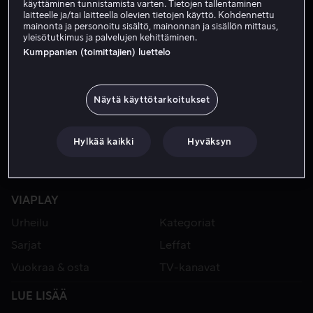
käyttäminen tunnistamista varten. Tietojen tallentaminen
laitteelle ja/tai laitteella olevien tietojen käyttö. Kohdennettu
mainonta ja personoitu sisältö, mainonnan ja sisällön mittaus,
yleisötutkimus ja palvelujen kehittäminen.
Kumppanien (toimittajien) luettelo
Näytä käyttötarkoitukset
Hylkää kaikki
Hyväksyn
VIAPLAY
Urheilu
Kategoriat
Sarjat
Leffat
Vuokraa & osta
TV-kanavat
LUE LISÄÄ