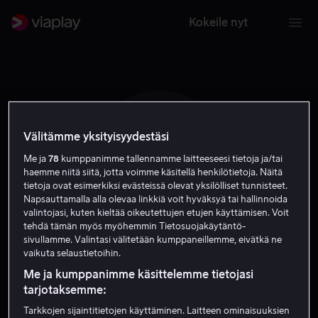
Kokeile nyt
Välitämme yksityisyydestäsi
E L
Me ja
78
kumppanimme tallennamme laitteeseesi tietoja ja/tai
haemme niitä siitä, jotta voimme käsitellä henkilötietoja. Näitä
tietoja ovat esimerkiksi evästeissä olevat yksilölliset tunnisteet.
Napsauttamalla alla olevaa linkkiä voit hyväksyä tai hallinnoida
valintojasi, kuten kieltää oikeutettujen etujen käyttämisen. Voit
tehdä tämän myös myöhemmin Tietosuojakäytäntö-
sivullamme. Valintasi välitetään kumppaneillemme, eivätkä ne
Ethan Loh
vaikuta selaustietoihin.
Me ja kumppanimme käsittelemme tietojasi
tarjotaksemme:
Ääni
Tarkkojen sijaintitietojen käyttäminen. Laitteen ominaisuuksien