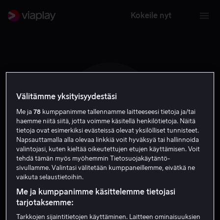
Kokeile nyt
Välitämme yksityisyydestäsi
E C
Me ja
78
kumppanimme tallennamme laitteeseesi tietoja ja/tai
haemme niitä siitä, jotta voimme käsitellä henkilötietoja. Näitä
tietoja ovat esimerkiksi evästeissä olevat yksilölliset tunnisteet.
Napsauttamalla alla olevaa linkkiä voit hyväksyä tai hallinnoida
valintojasi, kuten kieltää oikeutettujen etujen käyttämisen. Voit
tehdä tämän myös myöhemmin Tietosuojakäytäntö-
sivullamme. Valintasi välitetään kumppaneillemme, eivätkä ne
Erno Crisa
vaikuta selaustietoihin.
Me ja kumppanimme käsittelemme tietojasi
Näyttelijä
tarjotaksemme:
Tarkkojen sijaintitietojen käyttäminen. Laitteen ominaisuuksien