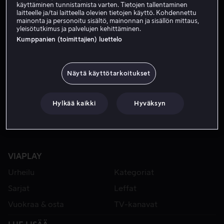
käyttäminen tunnistamista varten. Tietojen tallentaminen
laitteelle ja/tai laitteella olevien tietojen käyttö. Kohdennettu
mainonta ja personoitu sisältö, mainonnan ja sisällön mittaus,
yleisötutkimus ja palvelujen kehittäminen.
Kumppanien (toimittajien) luettelo
Näytä käyttötarkoitukset
Alk. 3,99 €
Hylkää kaikki
Hyväksyn
VIAPLAY
Urheilu
Kategoriat
Sarjat
Leffat
Vuokraa & osta
TV-kanavat