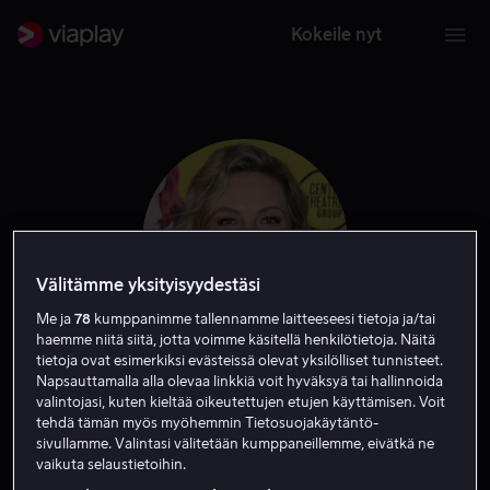
Kokeile nyt
Välitämme yksityisyydestäsi
Me ja
78
kumppanimme tallennamme laitteeseesi tietoja ja/tai
haemme niitä siitä, jotta voimme käsitellä henkilötietoja. Näitä
tietoja ovat esimerkiksi evästeissä olevat yksilölliset tunnisteet.
Napsauttamalla alla olevaa linkkiä voit hyväksyä tai hallinnoida
Eloise Mumford
valintojasi, kuten kieltää oikeutettujen etujen käyttämisen. Voit
tehdä tämän myös myöhemmin Tietosuojakäytäntö-
sivullamme. Valintasi välitetään kumppaneillemme, eivätkä ne
Vieras
Näyttelijä
vaikuta selaustietoihin.