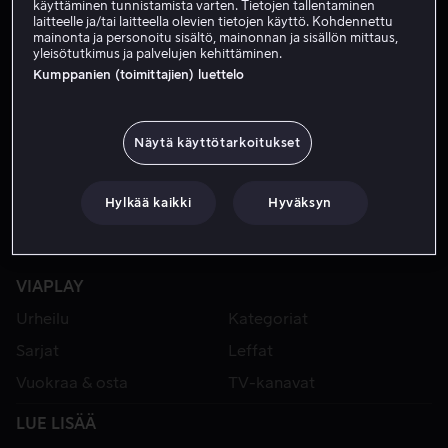
käyttäminen tunnistamista varten. Tietojen tallentaminen
laitteelle ja/tai laitteella olevien tietojen käyttö. Kohdennettu
mainonta ja personoitu sisältö, mainonnan ja sisällön mittaus,
yleisötutkimus ja palvelujen kehittäminen.
Kumppanien (toimittajien) luettelo
Näytä käyttötarkoitukset
Hylkää kaikki
Hyväksyn
VIAPLAY
Urheilu
Kategoriat
Sarjat
Leffat
Vuokraa & osta
TV-kanavat
LUE LISÄÄ