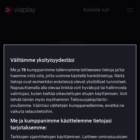
Kokeile nyt
Välitämme yksityisyydestäsi
E V
Me ja
78
kumppanimme tallennamme laitteeseesi tietoja ja/tai
haemme niitä siitä, jotta voimme käsitellä henkilötietoja. Näitä
tietoja ovat esimerkiksi evästeissä olevat yksilölliset tunnisteet.
Napsauttamalla alla olevaa linkkiä voit hyväksyä tai hallinnoida
valintojasi, kuten kieltää oikeutettujen etujen käyttämisen. Voit
tehdä tämän myös myöhemmin Tietosuojakäytäntö-
sivullamme. Valintasi välitetään kumppaneillemme, eivätkä ne
Efrain Villa
vaikuta selaustietoihin.
Me ja kumppanimme käsittelemme tietojasi
tarjotaksemme:
Näyttelijä
Tarkkojen sijaintitietojen käyttäminen. Laitteen ominaisuuksien