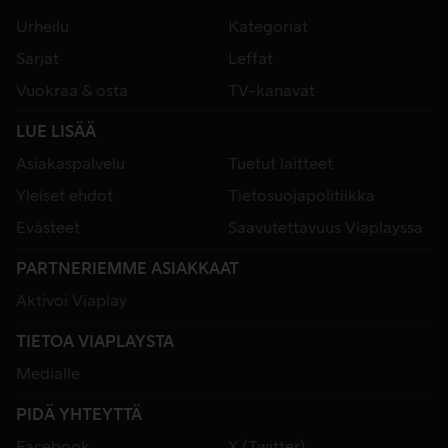
Urheilu
Kategoriat
Sarjat
Leffat
Vuokraa & osta
TV-kanavat
LUE LISÄÄ
Asiakaspalvelu
Tuetut laitteet
Yleiset ehdot
Tietosuojapolitiikka
Evästeet
Saavutettavuus Viaplayssa
PARTNERIEMME ASIAKKAAT
Aktivoi Viaplay
TIETOA VIAPLAYSTA
Medialle
PIDÄ YHTEYTTÄ
Facebook
X (Twitter)