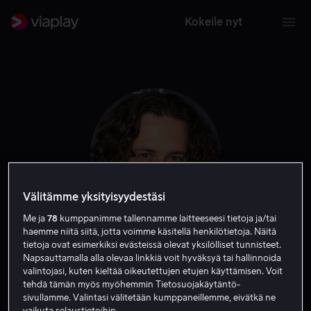
Kokeile nyt
Välitämme yksityisyydestäsi
Me ja
78
kumppanimme tallennamme laitteeseesi tietoja ja/tai
haemme niitä siitä, jotta voimme käsitellä henkilötietoja. Näitä
Edgar Wright
tietoja ovat esimerkiksi evästeissä olevat yksilölliset tunnisteet.
Napsauttamalla alla olevaa linkkiä voit hyväksyä tai hallinnoida
valintojasi, kuten kieltää oikeutettujen etujen käyttämisen. Voit
Ohjaaja
Tuottaja
Tuotannonjohtaja
Kirjoittaja
tehdä tämän myös myöhemmin Tietosuojakäytäntö-
sivullamme. Valintasi välitetään kumppaneillemme, eivätkä ne
vaikuta selaustietoihin.