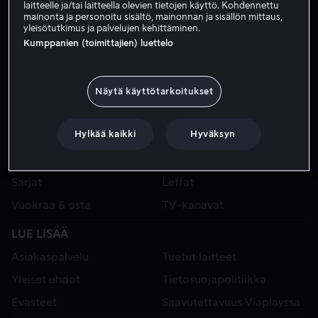
laitteelle ja/tai laitteella olevien tietojen käyttö. Kohdennettu
mainonta ja personoitu sisältö, mainonnan ja sisällön mittaus,
yleisötutkimus ja palvelujen kehittäminen.
Kumppanien (toimittajien) luettelo
Näytä käyttötarkoitukset
Hylkää kaikki
Hyväksyn
VIAPLAY
Urheilu
Kategoriat
Sarjat
Leffat
Vuokraa & osta
TV-kanavat
LUE LISÄÄ
Asiakaspalvelu
Tuetut laitteet
Yleiset ehdot
Tietosuojapolitiikka
Evästeet
Saavutettavuus Viaplayssa