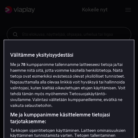
Kokeile nyt
Etsi elokuvaa, näyttelijää, ohjaajaa, urheilua tai liigaa
Välitämme yksityisyydestäsi
Me ja
78
kumppanimme tallennamme laitteeseesi tietoja ja/tai
haemme niitä siitä, jotta voimme käsitellä henkilötietoja. Näitä
tietoja ovat esimerkiksi evästeissä olevat yksilölliset tunnisteet.
Napsauttamalla alla olevaa linkkiä voit hyväksyä tai hallinnoida
valintojasi, kuten kieltää oikeutettujen etujen käyttämisen. Voit
tehdä tämän myös myöhemmin Tietosuojakäytäntö-
sivullamme. Valintasi välitetään kumppaneillemme, eivätkä ne
vaikuta selaustietoihin.
Me ja kumppanimme käsittelemme tietojasi
tarjotaksemme:
Tarkkojen sijaintitietojen käyttäminen. Laitteen ominaisuuksien
käyttäminen tunnistamista varten. Tietojen tallentaminen