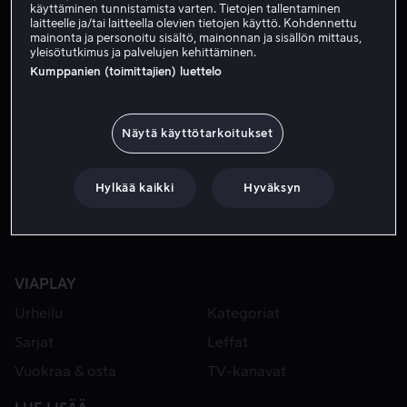
käyttäminen tunnistamista varten. Tietojen tallentaminen
laitteelle ja/tai laitteella olevien tietojen käyttö. Kohdennettu
mainonta ja personoitu sisältö, mainonnan ja sisällön mittaus,
yleisötutkimus ja palvelujen kehittäminen.
Kumppanien (toimittajien) luettelo
Näytä käyttötarkoitukset
Vuokraa 3,99 €
Hylkää kaikki
Hyväksyn
VIAPLAY
Urheilu
Kategoriat
Sarjat
Leffat
Vuokraa & osta
TV-kanavat