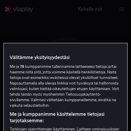
Kokeile nyt
Välitämme yksityisyydestäsi
D M
Me ja
78
kumppanimme tallennamme laitteeseesi tietoja ja/tai
haemme niitä siitä, jotta voimme käsitellä henkilötietoja. Näitä
tietoja ovat esimerkiksi evästeissä olevat yksilölliset tunnisteet.
Napsauttamalla alla olevaa linkkiä voit hyväksyä tai hallinnoida
valintojasi, kuten kieltää oikeutettujen etujen käyttämisen. Voit
tehdä tämän myös myöhemmin Tietosuojakäytäntö-
sivullamme. Valintasi välitetään kumppaneillemme, eivätkä ne
David McKenzie
vaikuta selaustietoihin.
Me ja kumppanimme käsittelemme tietojasi
Näyttelijä
tarjotaksemme:
Tarkkojen sijaintitietojen käyttäminen. Laitteen ominaisuuksien