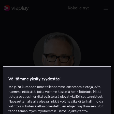
Kokeile nyt
Välitämme yksityisyydestäsi
Me ja
78
kumppanimme tallennamme laitteeseesi tietoja ja/tai
David Fincher
haemme niitä siitä, jotta voimme käsitellä henkilötietoja. Näitä
tietoja ovat esimerkiksi evästeissä olevat yksilölliset tunnisteet.
Napsauttamalla alla olevaa linkkiä voit hyväksyä tai hallinnoida
Tuotannonjohtaja
Ohjaaja
valintojasi, kuten kieltää oikeutettujen etujen käyttämisen. Voit
tehdä tämän myös myöhemmin Tietosuojakäytäntö-