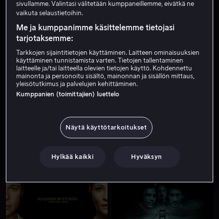
sivullamme. Valintasi välitetään kumppaneillemme, eivätkä ne
vaikuta selaustietoihin.
Me ja kumppanimme käsittelemme tietojasi
tarjotaksemme:
Tarkkojen sijaintitietojen käyttäminen. Laitteen ominaisuuksien
käyttäminen tunnistamista varten. Tietojen tallentaminen
laitteelle ja/tai laitteella olevien tietojen käyttö. Kohdennettu
mainonta ja personoitu sisältö, mainonnan ja sisällön mittaus,
yleisötutkimus ja palvelujen kehittäminen.
Alk. 3,99 €
Ale
Kumppanien (toimittajien) luettelo
Näytä käyttötarkoitukset
Hylkää kaikki
Hyväksyn
Alk. 3,99 €