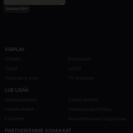
Vuokraa 4,99 €
VIAPLAY
Urheilu
Kategoriat
Sarjat
Leffat
Vuokraa & osta
TV-kanavat
LUE LISÄÄ
Asiakaspalvelu
Tuetut laitteet
Yleiset ehdot
Tietosuojapolitiikka
Evästeet
Saavutettavuus Viaplayssa
PARTNERIEMME ASIAKKAAT