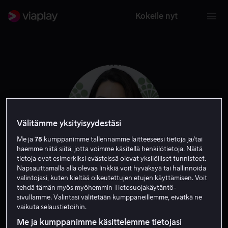
Kokeile nyt
Välitämme yksityisyydestäsi
Me ja
78
kumppanimme tallennamme laitteeseesi tietoja ja/tai
haemme niitä siitä, jotta voimme käsitellä henkilötietoja. Näitä
tietoja ovat esimerkiksi evästeissä olevat yksilölliset tunnisteet.
Napsauttamalla alla olevaa linkkiä voit hyväksyä tai hallinnoida
valintojasi, kuten kieltää oikeutettujen etujen käyttämisen. Voit
Danielle Ryan
tehdä tämän myös myöhemmin Tietosuojakäytäntö-
sivullamme. Valintasi välitetään kumppaneillemme, eivätkä ne
vaikuta selaustietoihin.
Näyttelijä
Vieras
Me ja kumppanimme käsittelemme tietojasi