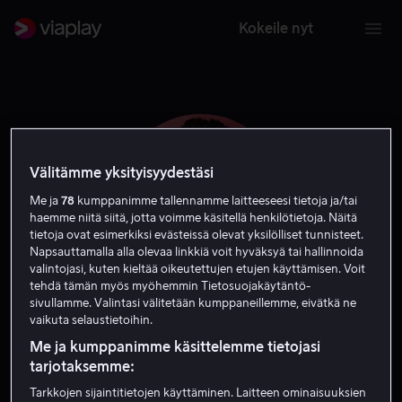
Kokeile nyt
Välitämme yksityisyydestäsi
Me ja
78
kumppanimme tallennamme laitteeseesi tietoja ja/tai
haemme niitä siitä, jotta voimme käsitellä henkilötietoja. Näitä
tietoja ovat esimerkiksi evästeissä olevat yksilölliset tunnisteet.
Napsauttamalla alla olevaa linkkiä voit hyväksyä tai hallinnoida
valintojasi, kuten kieltää oikeutettujen etujen käyttämisen. Voit
tehdä tämän myös myöhemmin Tietosuojakäytäntö-
sivullamme. Valintasi välitetään kumppaneillemme, eivätkä ne
Danielle Pinnock
vaikuta selaustietoihin.
Me ja kumppanimme käsittelemme tietojasi
tarjotaksemme:
Näyttelijä
Tarkkojen sijaintitietojen käyttäminen. Laitteen ominaisuuksien