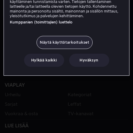
käyttäminen tunnistamista varten. Tietojen tallentaminen
laitteelle ja/tai laitteella olevien tietojen käyttö. Kohdennettu
mainonta ja personoitu sisältö, mainonnan ja sisällön mittaus,
yleisötutkimus ja palvelujen kehittäminen.
Kumppanien (toimittajien) luettelo
Näytä käyttötarkoitukset
Hylkää kaikki
Hyväksyn
VIAPLAY
Urheilu
Kategoriat
Sarjat
Leffat
Vuokraa & osta
TV-kanavat
LUE LISÄÄ