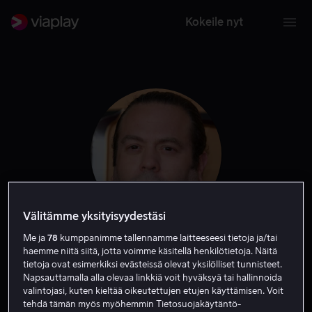
Kokeile nyt
Välitämme yksityisyydestäsi
Me ja
78
kumppanimme tallennamme laitteeseesi tietoja ja/tai
Dan Fogler
haemme niitä siitä, jotta voimme käsitellä henkilötietoja. Näitä
tietoja ovat esimerkiksi evästeissä olevat yksilölliset tunnisteet.
Napsauttamalla alla olevaa linkkiä voit hyväksyä tai hallinnoida
Näyttelijä
Vieras
Ääni
valintojasi, kuten kieltää oikeutettujen etujen käyttämisen. Voit
tehdä tämän myös myöhemmin Tietosuojakäytäntö-