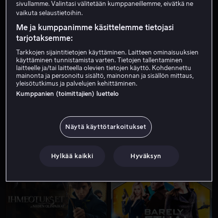
sivullamme. Valintasi välitetään kumppaneillemme, eivätkä ne
vaikuta selaustietoihin.
Me ja kumppanimme käsittelemme tietojasi
tarjotaksemme:
Tarkkojen sijaintitietojen käyttäminen. Laitteen ominaisuuksien
käyttäminen tunnistamista varten. Tietojen tallentaminen
laitteelle ja/tai laitteella olevien tietojen käyttö. Kohdennettu
mainonta ja personoitu sisältö, mainonnan ja sisällön mittaus,
yleisötutkimus ja palvelujen kehittäminen.
Alk. 4,49 €
Alk. 3,99 €
Kumppanien (toimittajien) luettelo
Näytä käyttötarkoitukset
Hylkää kaikki
Hyväksyn
Alk. 4,99 €
Alk. 3,99 €