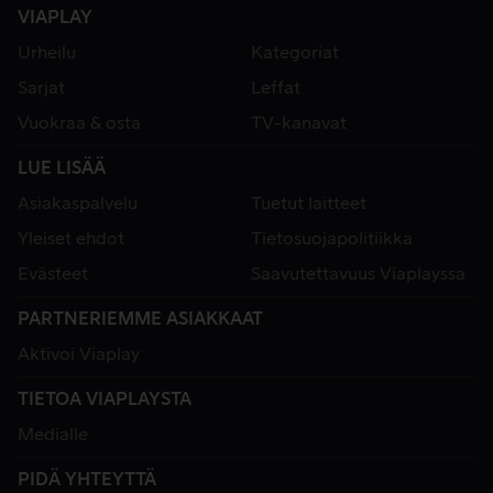
VIAPLAY
Urheilu
Kategoriat
Sarjat
Leffat
Vuokraa & osta
TV-kanavat
LUE LISÄÄ
Asiakaspalvelu
Tuetut laitteet
Yleiset ehdot
Tietosuojapolitiikka
Evästeet
Saavutettavuus Viaplayssa
PARTNERIEMME ASIAKKAAT
Aktivoi Viaplay
TIETOA VIAPLAYSTA
Medialle
PIDÄ YHTEYTTÄ