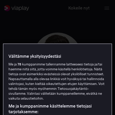
Kokeile nyt
Välitämme yksityisyydestäsi
Me ja
78
kumppanimme tallennamme laitteeseesi tietoja ja/tai
haemme niitä siitä, jotta voimme käsitellä henkilötietoja. Näitä
tietoja ovat esimerkiksi evästeissä olevat yksilölliset tunnisteet.
Napsauttamalla alla olevaa linkkiä voit hyväksyä tai hallinnoida
valintojasi, kuten kieltää oikeutettujen etujen käyttämisen. Voit
tehdä tämän myös myöhemmin Tietosuojakäytäntö-
Dan Ewing
sivullamme. Valintasi välitetään kumppaneillemme, eivätkä ne
vaikuta selaustietoihin.
Näyttelijä
Me ja kumppanimme käsittelemme tietojasi
tarjotaksemme: