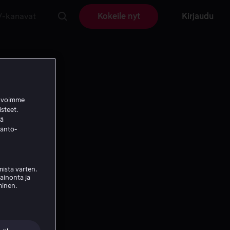
V-kanavat
Kokeile nyt
Kirjaudu
a voimme
isteet.
ää
täntö-
ista varten.
mainonta ja
minen.