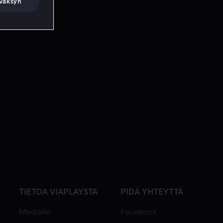
väksyn
TIETOA VIAPLAYSTA
PIDÄ YHTEYTTÄ
Medialle
Facebook