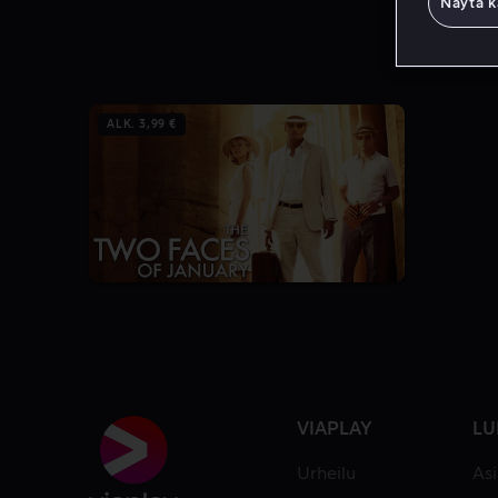
Näytä k
ALK. 3,99 €
VIAPLAY
LU
Urheilu
As