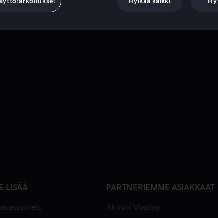
äyttötarkoitukset
Hylkää kaikki
Hy
E LISÄÄ
PARTNERIEMME ASIAKKAAT
iakaspalvelu
Aktivoi Viaplay