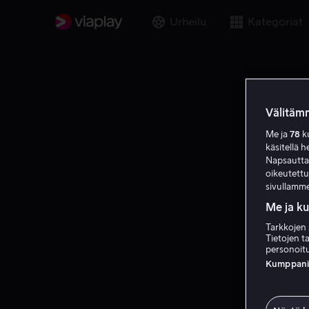
Urheilu
Kategoriat
Välitämm
Me ja
78
ku
käsitellä h
Napsauttama
oikeutett
sivullamme
Me ja k
Tarkkojen 
Tietojen ta
personoitu
Kumppanien