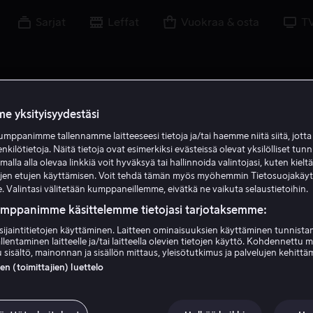
Sarjat
Leffat
Vuokraa & osta
T
e yksityisyydestäsi
mppanimme tallennamme laitteeseesi tietoja ja/tai haemme niitä siitä, jott
enkilötietoja. Näitä tietoja ovat esimerkiksi evästeissä olevat yksilölliset tunn
lla alla olevaa linkkiä voit hyväksyä tai hallinnoida valintojasi, kuten kielt
ujen etujen käyttämisen. Voit tehdä tämän myös myöhemmin Tietosuojakäy
. Valintasi välitetään kumppaneillemme, eivätkä ne vaikuta selaustietoihin.
umppanimme käsittelemme tietojasi tarjotaksemme:
sijaintitietojen käyttäminen. Laitteen ominaisuuksien käyttäminen tunnistam
llentaminen laitteelle ja/tai laitteella olevien tietojen käyttö. Kohdennettu 
Daisy Bevan
 sisältö, mainonnan ja sisällön mittaus, yleisötutkimus ja palvelujen kehittä
 (toimittajien) luettelo
Näyttelijä