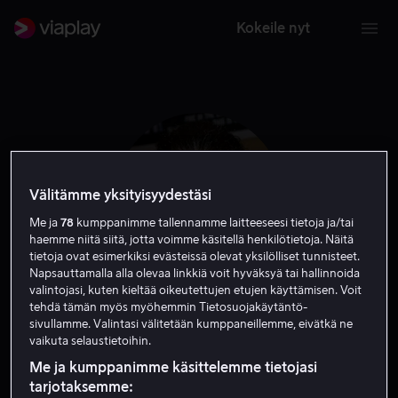
Kokeile nyt
Välitämme yksityisyydestäsi
Me ja
78
kumppanimme tallennamme laitteeseesi tietoja ja/tai
haemme niitä siitä, jotta voimme käsitellä henkilötietoja. Näitä
tietoja ovat esimerkiksi evästeissä olevat yksilölliset tunnisteet.
Napsauttamalla alla olevaa linkkiä voit hyväksyä tai hallinnoida
valintojasi, kuten kieltää oikeutettujen etujen käyttämisen. Voit
tehdä tämän myös myöhemmin Tietosuojakäytäntö-
Craig Sheffer
sivullamme. Valintasi välitetään kumppaneillemme, eivätkä ne
vaikuta selaustietoihin.
Näyttelijä
Vieras
Me ja kumppanimme käsittelemme tietojasi
tarjotaksemme: