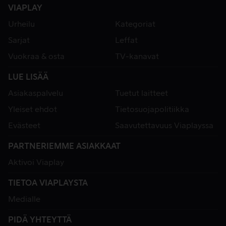
VIAPLAY
Urheilu
Kategoriat
Sarjat
Leffat
Vuokraa & osta
TV-kanavat
LUE LISÄÄ
Asiakaspalvelu
Tuetut laitteet
Yleiset ehdot
Tietosuojapolitiikka
Evästeet
Saavutettavuus Viaplayssa
PARTNERIEMME ASIAKKAAT
Aktivoi Viaplay
TIETOA VIAPLAYSTA
Medialle
PIDÄ YHTEYTTÄ