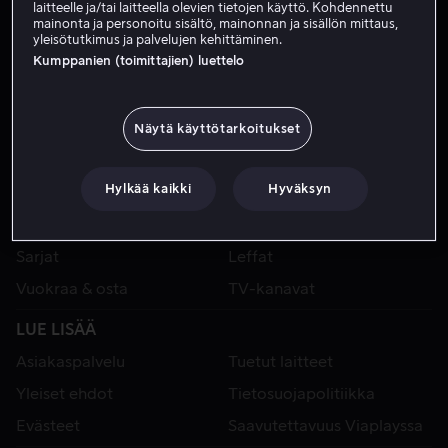
laitteelle ja/tai laitteella olevien tietojen käyttö. Kohdennettu
mainonta ja personoitu sisältö, mainonnan ja sisällön mittaus,
yleisötutkimus ja palvelujen kehittäminen.
Kumppanien (toimittajien) luettelo
Näytä käyttötarkoitukset
Hylkää kaikki
Hyväksyn
VIAPLAY
Urheilu
Kategoriat
Sarjat
Leffat
Vuokraa & osta
TV-kanavat
LUE LISÄÄ
Asiakaspalvelu
Tuetut laitteet
Yleiset ehdot
Tietosuojapolitiikka
Evästeet
Saavutettavuus Viaplayssa