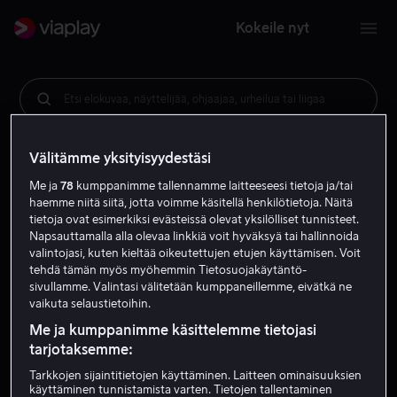
Kokeile nyt
Etsi elokuvaa, näyttelijää, ohjaajaa, urheilua tai liigaa
Välitämme yksityisyydestäsi
Me ja
78
kumppanimme tallennamme laitteeseesi tietoja ja/tai
haemme niitä siitä, jotta voimme käsitellä henkilötietoja. Näitä
tietoja ovat esimerkiksi evästeissä olevat yksilölliset tunnisteet.
Napsauttamalla alla olevaa linkkiä voit hyväksyä tai hallinnoida
valintojasi, kuten kieltää oikeutettujen etujen käyttämisen. Voit
tehdä tämän myös myöhemmin Tietosuojakäytäntö-
sivullamme. Valintasi välitetään kumppaneillemme, eivätkä ne
vaikuta selaustietoihin.
Me ja kumppanimme käsittelemme tietojasi
tarjotaksemme:
Tarkkojen sijaintitietojen käyttäminen. Laitteen ominaisuuksien
käyttäminen tunnistamista varten. Tietojen tallentaminen