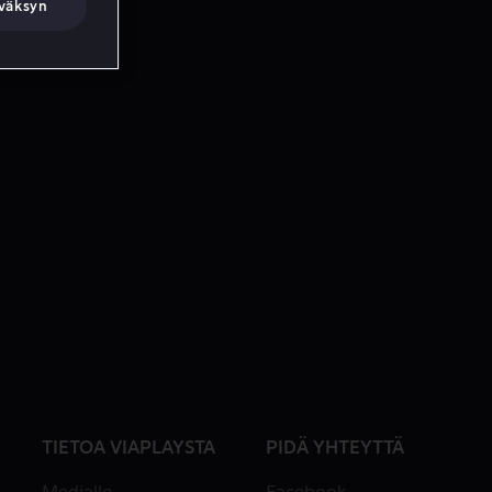
väksyn
TIETOA VIAPLAYSTA
PIDÄ YHTEYTTÄ