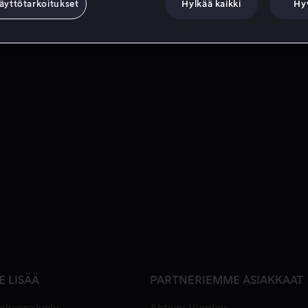
äyttötarkoitukset
Hylkää kaikki
Hy
E LISÄÄ
PARTNERIEMME ASIAKKAAT