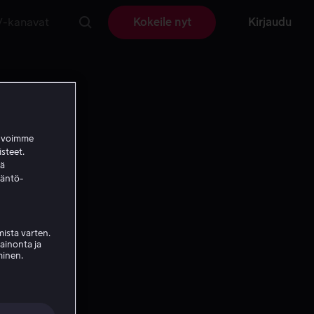
V-kanavat
Kokeile nyt
Kirjaudu
a voimme
isteet.
ää
täntö-
ista varten.
mainonta ja
minen.