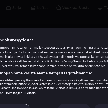
Sarjat
Leffat
Vuokraa & osta
T
e yksityisyydestäsi
mppanimme tallennamme laitteeseesi tietoja ja/tai haemme niitä siitä, jott
C K
enkilötietoja. Näitä tietoja ovat esimerkiksi evästeissä olevat yksilölliset tunn
lla alla olevaa linkkiä voit hyväksyä tai hallinnoida valintojasi, kuten kielt
ujen etujen käyttämisen. Voit tehdä tämän myös myöhemmin Tietosuojakäy
. Valintasi välitetään kumppaneillemme, eivätkä ne vaikuta selaustietoihin.
umppanimme käsittelemme tietojasi tarjotaksemme:
sijaintitietojen käyttäminen. Laitteen ominaisuuksien käyttäminen tunnistam
llentaminen laitteelle ja/tai laitteella olevien tietojen käyttö. Kohdennettu 
Colin Krisel
 sisältö, mainonnan ja sisällön mittaus, yleisötutkimus ja palvelujen kehittä
 (toimittajien) luettelo
Ohjaaja