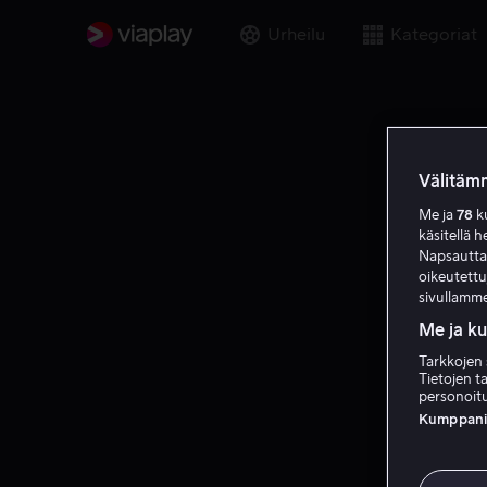
Urheilu
Kategoriat
Välitämm
Me ja
78
ku
käsitellä h
Napsauttama
oikeutett
sivullamme
Me ja k
Tarkkojen 
Tietojen ta
personoitu
Kumppanien