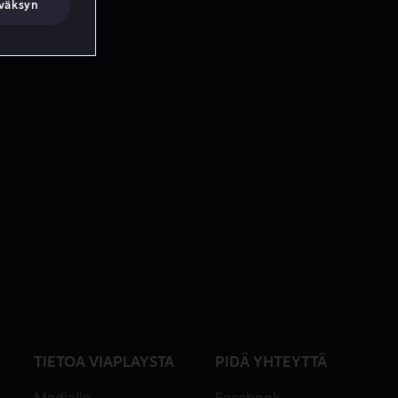
väksyn
TIETOA VIAPLAYSTA
PIDÄ YHTEYTTÄ