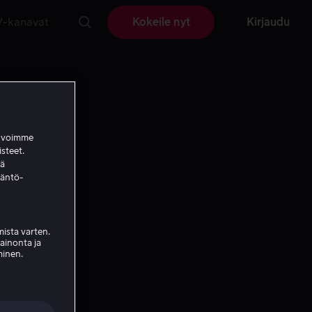
V-kanavat
Kokeile nyt
Kirjaudu
a voimme
isteet.
ää
täntö-
ista varten.
mainonta ja
minen.