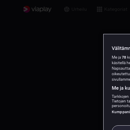
Urheilu
Kategoriat
Välitämm
Me ja
78
ku
käsitellä h
Napsauttama
oikeutett
sivullamme
Me ja k
Tarkkojen 
Tietojen ta
personoitu
Kumppanien