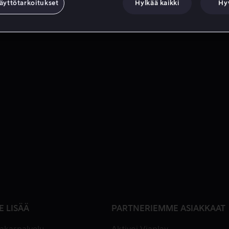
äyttötarkoitukset
Hylkää kaikki
Hy
E LISÄÄ
PARTNERIEMME ASIAKKAAT