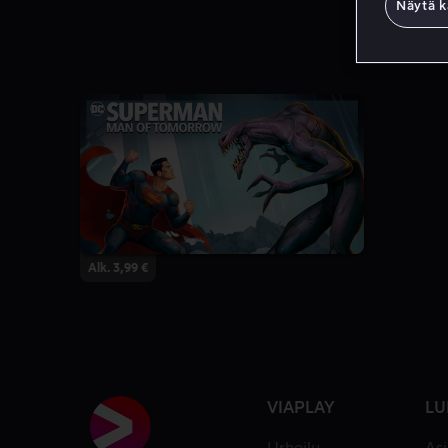
Näytä k
Alk. 3,99 €
VIAPLAY
LU