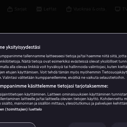
Sarjat
Leffat
Vuokraa & osta
T
e yksityisyydestäsi
mppanimme tallennamme laitteeseesi tietoja ja/tai haemme niitä siitä, jott
enkilötietoja. Näitä tietoja ovat esimerkiksi evästeissä olevat yksilölliset tunn
lla alla olevaa linkkiä voit hyväksyä tai hallinnoida valintojasi, kuten kielt
ujen etujen käyttämisen. Voit tehdä tämän myös myöhemmin Tietosuojakäy
. Valintasi välitetään kumppaneillemme, eivätkä ne vaikuta selaustietoihin.
umppanimme käsittelemme tietojasi tarjotaksemme:
sijaintitietojen käyttäminen. Laitteen ominaisuuksien käyttäminen tunnistam
llentaminen laitteelle ja/tai laitteella olevien tietojen käyttö. Kohdennettu 
Cissy Jones
 sisältö, mainonnan ja sisällön mittaus, yleisötutkimus ja palvelujen kehittä
 (toimittajien) luettelo
Ääni