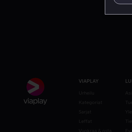
VIAPLAY
LU
Urheilu
As
Kategoriat
Tue
Sarjat
Yle
Leffat
Tie
Vuokraa & osta
Ev