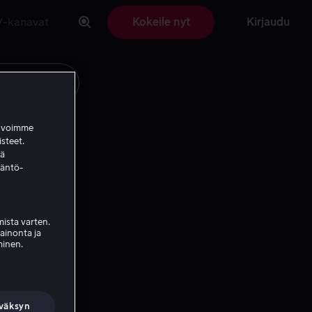
V-kanavat
Kokeile nyt
Kirjaudu
a voimme
isteet.
ää
täntö-
ista varten.
mainonta ja
minen.
väksyn