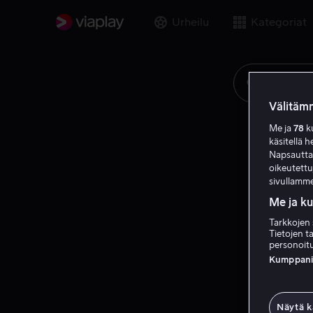
Urheilu
Kategoriat
Etsi elok
Välitämm
Me ja
78
ku
käsitellä h
Napsauttama
oikeutett
sivullamme
Me ja k
Tarkkojen 
Tietojen ta
personoitu
Kumppanien
Näytä k