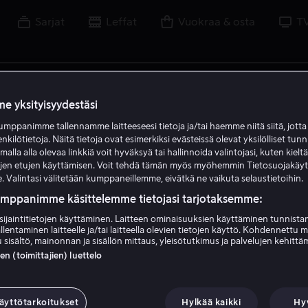
Sarjat
Leffat
Vuokraa & osta
T
uvaa, näyttelijää, ohjaajaa, urheilua tai liigaa
e yksityisyydestäsi
mppanimme tallennamme laitteeseesi tietoja ja/tai haemme niitä siitä, jott
enkilötietoja. Näitä tietoja ovat esimerkiksi evästeissä olevat yksilölliset tunn
lla alla olevaa linkkiä voit hyväksyä tai hallinnoida valintojasi, kuten kielt
ujen etujen käyttämisen. Voit tehdä tämän myös myöhemmin Tietosuojakäy
. Valintasi välitetään kumppaneillemme, eivätkä ne vaikuta selaustietoihin.
umppanimme käsittelemme tietojasi tarjotaksemme:
sijaintitietojen käyttäminen. Laitteen ominaisuuksien käyttäminen tunnistam
llentaminen laitteelle ja/tai laitteella olevien tietojen käyttö. Kohdennettu 
 sisältö, mainonnan ja sisällön mittaus, yleisötutkimus ja palvelujen kehittä
 (toimittajien) luettelo
äyttötarkoitukset
Hylkää kaikki
Hy