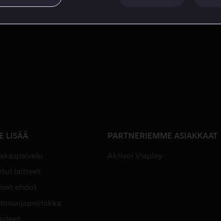
E LISÄÄ
PARTNERIEMME ASIAKKAAT
iakaspalvelu
Aktivoi Viaplay
tut laitteet
iset ehdot
tosuojapolitiikka
ästeet