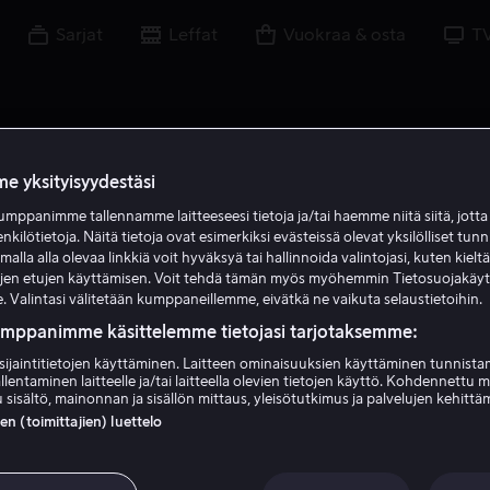
Sarjat
Leffat
Vuokraa & osta
T
e yksityisyydestäsi
mppanimme tallennamme laitteeseesi tietoja ja/tai haemme niitä siitä, jott
enkilötietoja. Näitä tietoja ovat esimerkiksi evästeissä olevat yksilölliset tunn
lla alla olevaa linkkiä voit hyväksyä tai hallinnoida valintojasi, kuten kielt
ujen etujen käyttämisen. Voit tehdä tämän myös myöhemmin Tietosuojakäy
. Valintasi välitetään kumppaneillemme, eivätkä ne vaikuta selaustietoihin.
umppanimme käsittelemme tietojasi tarjotaksemme:
sijaintitietojen käyttäminen. Laitteen ominaisuuksien käyttäminen tunnistam
llentaminen laitteelle ja/tai laitteella olevien tietojen käyttö. Kohdennettu 
Christopher Kirby
 sisältö, mainonnan ja sisällön mittaus, yleisötutkimus ja palvelujen kehittä
 (toimittajien) luettelo
Näyttelijä