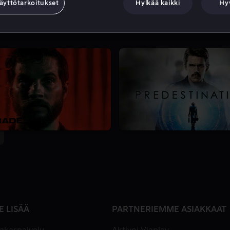
äyttötarkoitukset
Hylkää kaikki
Hy
E LISÄÄ
PARTNERIEMME ASIAKKAAT