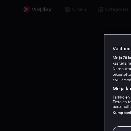
Urheilu
Kategoriat
Välitämm
Me ja
78
ku
käsitellä h
Napsauttama
oikeutett
sivullamme
Me ja k
Tarkkojen 
Tietojen ta
personoitu
Kumppanien