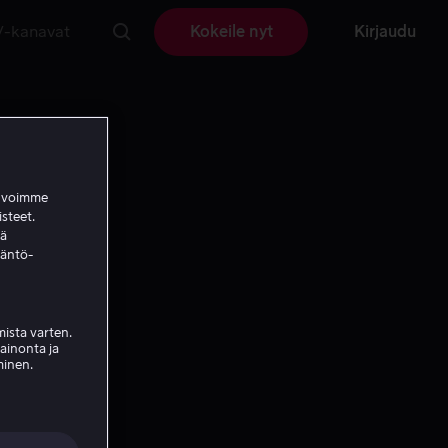
V-kanavat
Kokeile nyt
Kirjaudu
a voimme
isteet.
ää
täntö-
ista varten.
mainonta ja
minen.