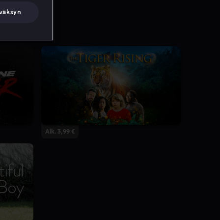
väksyn
Alk. 3,99 €