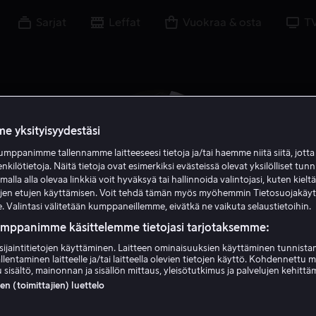
Sarjat
Leffat
Vuokraa & osta
T
e yksityisyydestäsi
mppanimme tallennamme laitteeseesi tietoja ja/tai haemme niitä siitä, jott
enkilötietoja. Näitä tietoja ovat esimerkiksi evästeissä olevat yksilölliset tunn
lla alla olevaa linkkiä voit hyväksyä tai hallinnoida valintojasi, kuten kielt
ujen etujen käyttämisen. Voit tehdä tämän myös myöhemmin Tietosuojakäy
. Valintasi välitetään kumppaneillemme, eivätkä ne vaikuta selaustietoihin.
umppanimme käsittelemme tietojasi tarjotaksemme:
sijaintitietojen käyttäminen. Laitteen ominaisuuksien käyttäminen tunnistam
Christian Convery
llentaminen laitteelle ja/tai laitteella olevien tietojen käyttö. Kohdennettu 
 sisältö, mainonnan ja sisällön mittaus, yleisötutkimus ja palvelujen kehittä
 (toimittajien) luettelo
Näyttelijä
Ääni