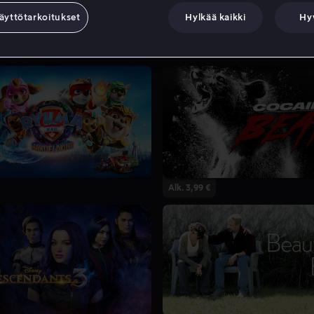
äyttötarkoitukset
Hylkää kaikki
Hy
Alk. 3,99 €