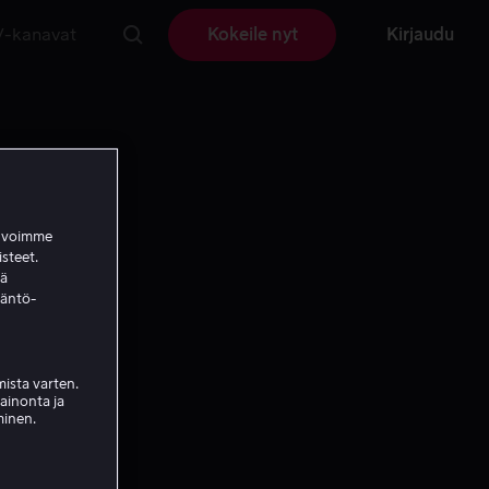
V-kanavat
Kokeile nyt
Kirjaudu
a voimme
isteet.
ää
täntö-
ista varten.
mainonta ja
minen.