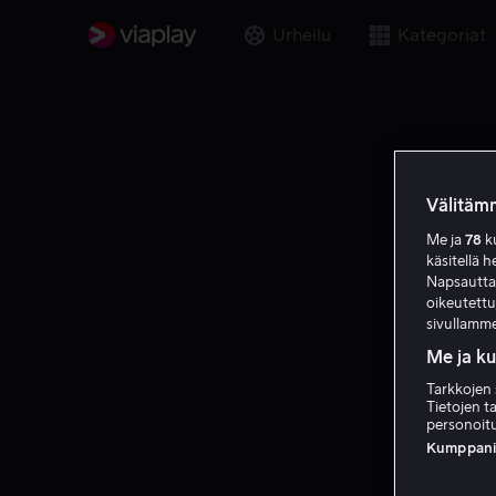
Urheilu
Kategoriat
Välitämm
Me ja
78
ku
käsitellä h
Napsauttama
oikeutett
sivullamme
Me ja k
Tarkkojen 
Tietojen ta
personoitu
Kumppanien