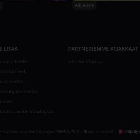
Alk. 4,99 €
E LISÄÄ
PARTNERIEMME ASIAKKAAT
iakaspalvelu
Aktivoi Viaplay
tut laitteet
iset ehdot
tosuojapolitiikka
ästeet
avutettavuus Viaplayssa
aplay Group Sweden AB (org.no: 556304-7041). All rights reserved.