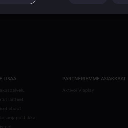
E LISÄÄ
PARTNERIEMME ASIAKKAAT
iakaspalvelu
Aktivoi Viaplay
tut laitteet
iset ehdot
tosuojapolitiikka
ästeet