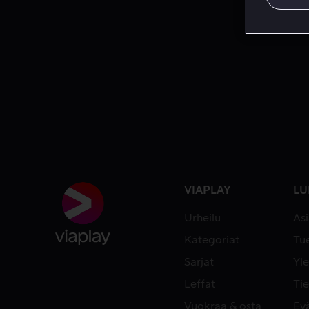
VIAPLAY
LU
Urheilu
As
Kategoriat
Tue
Sarjat
Yle
Leffat
Tie
Vuokraa & osta
Ev