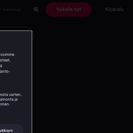
V-kanavat
Kokeile nyt
Kirjaudu
a voimme
isteet.
ää
täntö-
ista varten.
mainonta ja
minen.
väksyn