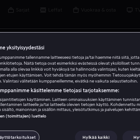
Sarjat
Leffat
Vuokraa & osta
T
uvaa, näyttelijää, ohjaajaa, urheilua tai liigaa
e yksityisyydestäsi
mppanimme tallennamme laitteeseesi tietoja ja/tai haemme niitä siitä, jott
enkilötietoja. Näitä tietoja ovat esimerkiksi evästeissä olevat yksilölliset tunn
lla alla olevaa linkkiä voit hyväksyä tai hallinnoida valintojasi, kuten kielt
ujen etujen käyttämisen. Voit tehdä tämän myös myöhemmin Tietosuojakäy
. Valintasi välitetään kumppaneillemme, eivätkä ne vaikuta selaustietoihin.
umppanimme käsittelemme tietojasi tarjotaksemme:
sijaintitietojen käyttäminen. Laitteen ominaisuuksien käyttäminen tunnistam
llentaminen laitteelle ja/tai laitteella olevien tietojen käyttö. Kohdennettu 
 sisältö, mainonnan ja sisällön mittaus, yleisötutkimus ja palvelujen kehittä
 (toimittajien) luettelo
äyttötarkoitukset
Hylkää kaikki
Hy