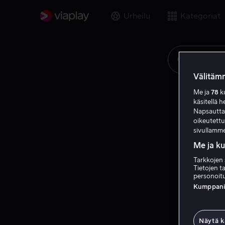
Urheilu
Kategoriat
Etsi elok
Välitämm
Me ja
78
ku
käsitellä h
Napsauttama
oikeutett
sivullamme
Me ja k
Tarkkojen 
Tietojen ta
personoitu
Kumppanien
Näytä k