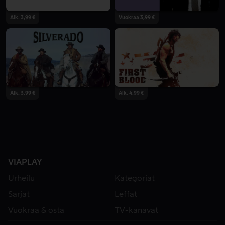
Alk. 3,99 €
Vuokraa 3,99 €
Alk. 3,99 €
Alk. 4,99 €
VIAPLAY
Urheilu
Kategoriat
Sarjat
Leffat
Vuokraa & osta
TV-kanavat