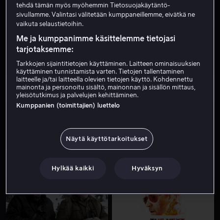
tehdä tämän myös myöhemmin Tietosuojakäytäntö-
sivullamme. Valintasi välitetään kumppaneillemme, eivätkä ne
vaikuta selaustietoihin.
Me ja kumppanimme käsittelemme tietojasi
tarjotaksemme:
Tarkkojen sijaintitietojen käyttäminen. Laitteen ominaisuuksien
käyttäminen tunnistamista varten. Tietojen tallentaminen
laitteelle ja/tai laitteella olevien tietojen käyttö. Kohdennettu
Vuokraa 3,99 €
Alk. 3,99 €
mainonta ja personoitu sisältö, mainonnan ja sisällön mittaus,
yleisötutkimus ja palvelujen kehittäminen.
Kumppanien (toimittajien) luettelo
Näytä käyttötarkoitukset
Alk. 3,99 €
Alk. 4,99 €
Hylkää kaikki
Hyväksyn