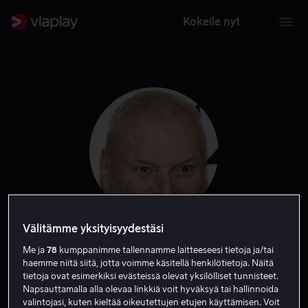
Kokeile nyt
Välitämme yksityisyydestäsi
Brian Dennehy
Me ja
78
kumppanimme tallennamme laitteeseesi tietoja ja/tai
haemme niitä siitä, jotta voimme käsitellä henkilötietoja. Näitä
tietoja ovat esimerkiksi evästeissä olevat yksilölliset tunnisteet.
Näyttelijä
Vieras
Ääni
Napsauttamalla alla olevaa linkkiä voit hyväksyä tai hallinnoida
valintojasi, kuten kieltää oikeutettujen etujen käyttämisen. Voit