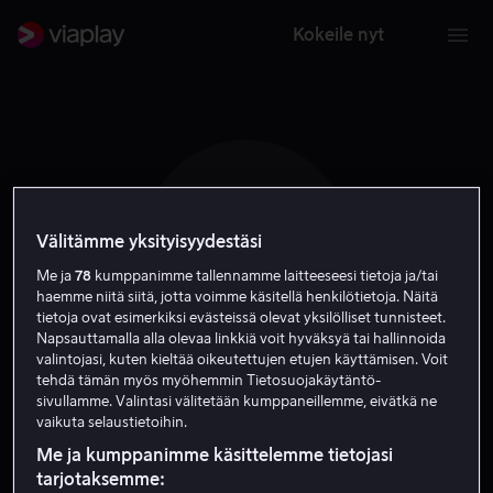
Kokeile nyt
B A M (
Välitämme yksityisyydestäsi
Me ja
78
kumppanimme tallennamme laitteeseesi tietoja ja/tai
haemme niitä siitä, jotta voimme käsitellä henkilötietoja. Näitä
tietoja ovat esimerkiksi evästeissä olevat yksilölliset tunnisteet.
Napsauttamalla alla olevaa linkkiä voit hyväksyä tai hallinnoida
valintojasi, kuten kieltää oikeutettujen etujen käyttämisen. Voit
tehdä tämän myös myöhemmin Tietosuojakäytäntö-
Brian A. Miller (I)
sivullamme. Valintasi välitetään kumppaneillemme, eivätkä ne
vaikuta selaustietoihin.
Ohjaaja
Näyttelijä
Me ja kumppanimme käsittelemme tietojasi
tarjotaksemme: