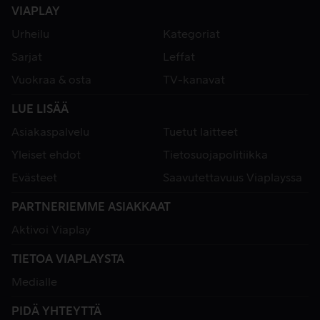
VIAPLAY
Urheilu
Kategoriat
Sarjat
Leffat
Vuokraa & osta
TV-kanavat
LUE LISÄÄ
Asiakaspalvelu
Tuetut laitteet
Yleiset ehdot
Tietosuojapolitiikka
Evästeet
Saavutettavuus Viaplayssa
PARTNERIEMME ASIAKKAAT
Aktivoi Viaplay
TIETOA VIAPLAYSTA
Medialle
PIDÄ YHTEYTTÄ