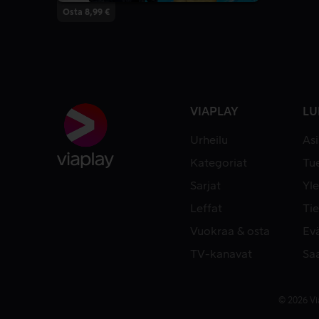
Osta 8,99 €
VIAPLAY
LU
Urheilu
As
Kategoriat
Tue
Sarjat
Yle
Leffat
Tie
Vuokraa & osta
Ev
TV-kanavat
Sa
© 2026 Vi