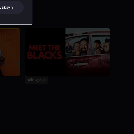
väksyn
Alk. 3,99 €