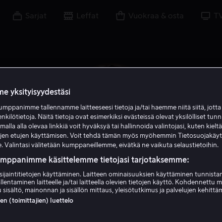
Sarjat
Leffat
Vuokraa & osta
T
e yksityisyydestäsi
mppanimme tallennamme laitteeseesi tietoja ja/tai haemme niitä siitä, jott
enkilötietoja. Näitä tietoja ovat esimerkiksi evästeissä olevat yksilölliset tunn
lla alla olevaa linkkiä voit hyväksyä tai hallinnoida valintojasi, kuten kielt
ujen etujen käyttämisen. Voit tehdä tämän myös myöhemmin Tietosuojakäy
. Valintasi välitetään kumppaneillemme, eivätkä ne vaikuta selaustietoihin.
umppanimme käsittelemme tietojasi tarjotaksemme:
sijaintitietojen käyttäminen. Laitteen ominaisuuksien käyttäminen tunnistam
Bresha Webb
llentaminen laitteelle ja/tai laitteella olevien tietojen käyttö. Kohdennettu 
 sisältö, mainonnan ja sisällön mittaus, yleisötutkimus ja palvelujen kehittä
 (toimittajien) luettelo
Näyttelijä
Ääni
Vieras