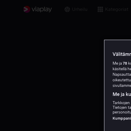
Urheilu
Kategoriat
Välitämm
Me ja
78
ku
käsitellä h
Napsauttama
oikeutett
sivullamme
Me ja k
Tarkkojen 
Tietojen ta
personoitu
Kumppanien