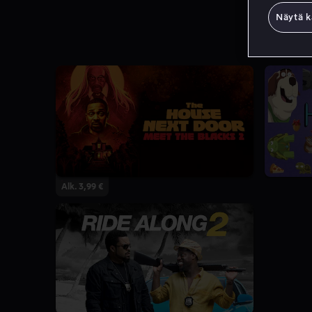
Näytä k
6.4
Alk. 3,99 €