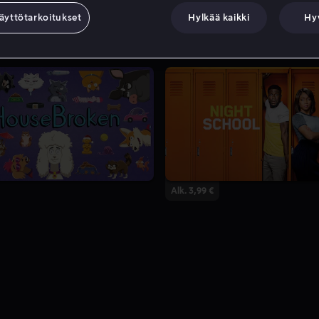
äyttötarkoitukset
Hylkää kaikki
Hy
2 Kautta
Alk. 3,99 €