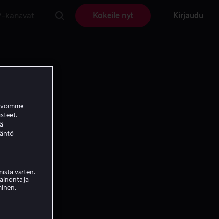
V-kanavat
Kokeile nyt
Kirjaudu
a voimme
isteet.
ää
täntö-
ista varten.
mainonta ja
minen.