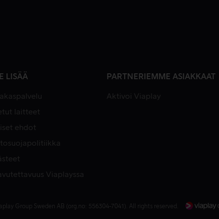
E LISÄÄ
PARTNERIEMME ASIAKKAAT
iakaspalvelu
Aktivoi Viaplay
tut laitteet
iset ehdot
tosuojapolitiikka
ästeet
avutettavuus Viaplayssa
aplay Group Sweden AB (org.no: 556304-7041). All rights reserved.