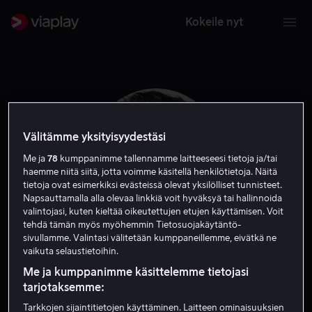
Kokeile nyt
Välitämme yksityisyydestäsi
Me ja
78
kumppanimme tallennamme laitteeseesi tietoja ja/tai
haemme niitä siitä, jotta voimme käsitellä henkilötietoja. Näitä
tietoja ovat esimerkiksi evästeissä olevat yksilölliset tunnisteet.
Napsauttamalla alla olevaa linkkiä voit hyväksyä tai hallinnoida
valintojasi, kuten kieltää oikeutettujen etujen käyttämisen. Voit
tehdä tämän myös myöhemmin Tietosuojakäytäntö-
sivullamme. Valintasi välitetään kumppaneillemme, eivätkä ne
Brennan Elliott
vaikuta selaustietoihin.
Me ja kumppanimme käsittelemme tietojasi
Näyttelijä
Vieras
tarjotaksemme:
Tarkkojen sijaintitietojen käyttäminen. Laitteen ominaisuuksien