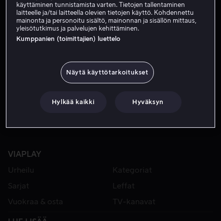
käyttäminen tunnistamista varten. Tietojen tallentaminen
laitteelle ja/tai laitteella olevien tietojen käyttö. Kohdennettu
mainonta ja personoitu sisältö, mainonnan ja sisällön mittaus,
yleisötutkimus ja palvelujen kehittäminen.
Kumppanien (toimittajien) luettelo
Näytä käyttötarkoitukset
Alk. 3,99 €
Hylkää kaikki
Hyväksyn
VIAPLAY
Urheilu
Kategoriat
Sarjat
Leffat
Vuokraa & osta
TV-kanavat