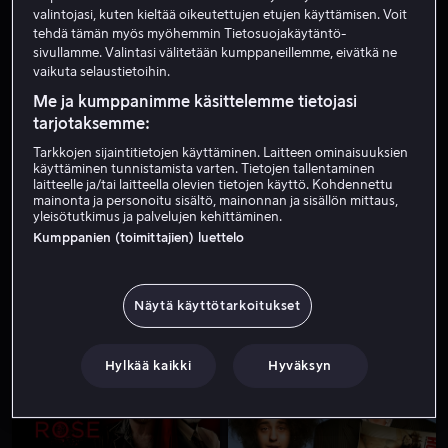
valintojasi, kuten kieltää oikeutettujen etujen käyttämisen. Voit
tehdä tämän myös myöhemmin Tietosuojakäytäntö-
sivullamme. Valintasi välitetään kumppaneillemme, eivätkä ne
vaikuta selaustietoihin.
Me ja kumppanimme käsittelemme tietojasi
tarjotaksemme:
Tarkkojen sijaintitietojen käyttäminen. Laitteen ominaisuuksien
käyttäminen tunnistamista varten. Tietojen tallentaminen
Alk. 4,99 €
Alk. 3,99 €
laitteelle ja/tai laitteella olevien tietojen käyttö. Kohdennettu
mainonta ja personoitu sisältö, mainonnan ja sisällön mittaus,
yleisötutkimus ja palvelujen kehittäminen.
Kumppanien (toimittajien) luettelo
Näytä käyttötarkoitukset
Alk. 4,99 €
Hylkää kaikki
Hyväksyn