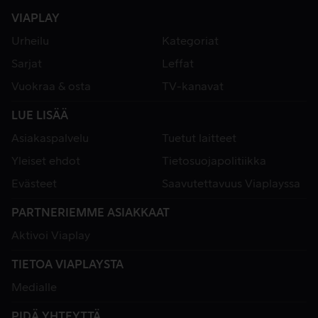
VIAPLAY
Urheilu
Kategoriat
Sarjat
Leffat
Vuokraa & osta
TV-kanavat
LUE LISÄÄ
Asiakaspalvelu
Tuetut laitteet
Yleiset ehdot
Tietosuojapolitiikka
Evästeet
Saavutettavuus Viaplayssa
PARTNERIEMME ASIAKKAAT
Aktivoi Viaplay
TIETOA VIAPLAYSTA
Medialle
PIDÄ YHTEYTTÄ