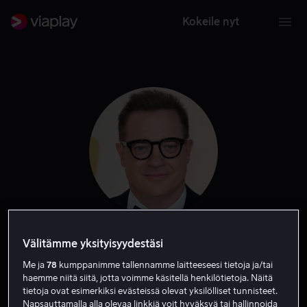
Kokeile nyt
Brendan Fraser
Välitämme yksityisyydestäsi
Me ja
78
kumppanimme tallennamme laitteeseesi tietoja ja/tai
haemme niitä siitä, jotta voimme käsitellä henkilötietoja. Näitä
Tuotannonjohtaja
Näyttelijä
Vieras
tietoja ovat esimerkiksi evästeissä olevat yksilölliset tunnisteet.
Napsauttamalla alla olevaa linkkiä voit hyväksyä tai hallinnoida