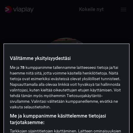
Kokeile nyt
Välitämme yksityisyydestäsi
Me ja
78
kumppanimme tallennamme laitteeseesi tietoja ja/tai
haemme niitä siitä, jotta voimme käsitellä henkilötietoja. Näitä
tietoja ovat esimerkiksi evästeissä olevat yksilölliset tunnisteet.
Napsauttamalla alla olevaa linkkiä voit hyväksyä tai hallinnoida
valintojasi, kuten kieltää oikeutettujen etujen käyttämisen. Voit
tehdä tämän myös myöhemmin Tietosuojakäytäntö-
sivullamme. Valintasi välitetään kumppaneillemme, eivätkä ne
Boyz II Men
vaikuta selaustietoihin.
Me ja kumppanimme käsittelemme tietojasi
Näyttelijä
tarjotaksemme:
Tarkkojen sijaintitietojen käyttäminen. Laitteen ominaisuuksien