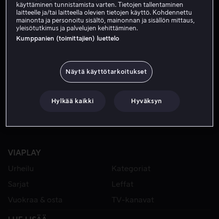
käyttäminen tunnistamista varten. Tietojen tallentaminen
laitteelle ja/tai laitteella olevien tietojen käyttö. Kohdennettu
mainonta ja personoitu sisältö, mainonnan ja sisällön mittaus,
yleisötutkimus ja palvelujen kehittäminen.
Kumppanien (toimittajien) luettelo
Näytä käyttötarkoitukset
Alk. 3,99 €
Hylkää kaikki
Hyväksyn
VIAPLAY
Urheilu
Kategoriat
Sarjat
Leffat
Vuokraa & osta
TV-kanavat