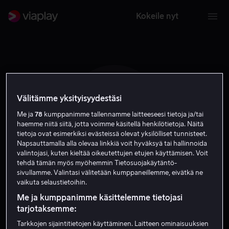
Kokeile nyt
Välitämme yksityisyydestäsi
B S
Me ja
78
kumppanimme tallennamme laitteeseesi tietoja ja/tai
haemme niitä siitä, jotta voimme käsitellä henkilötietoja. Näitä
tietoja ovat esimerkiksi evästeissä olevat yksilölliset tunnisteet.
Napsauttamalla alla olevaa linkkiä voit hyväksyä tai hallinnoida
valintojasi, kuten kieltää oikeutettujen etujen käyttämisen. Voit
tehdä tämän myös myöhemmin Tietosuojakäytäntö-
sivullamme. Valintasi välitetään kumppaneillemme, eivätkä ne
Blair Simmons
vaikuta selaustietoihin.
Me ja kumppanimme käsittelemme tietojasi
tarjotaksemme:
Ohjaaja
Tarkkojen sijaintitietojen käyttäminen. Laitteen ominaisuuksien