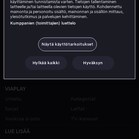
käyttäminen tunnistamista varten. Tietojen tallentaminen
laitteelle ja/tai laitteella olevien tietojen käyttö. Kohdennettu
mainonta ja personoitu sisältö, mainonnan ja sisällön mittaus,
yleisötutkimus ja palvelujen kehittäminen.
Kumppanien (toimittajien) luettelo
Näytä käyttötarkoitukset
Hylkää kaikki
Hyväksyn
VIAPLAY
Urheilu
Kategoriat
Sarjat
Leffat
Vuokraa & osta
TV-kanavat
LUE LISÄÄ