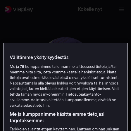
Kokeile nyt
Välitämme yksityisyydestäsi
Me ja
78
kumppanimme tallennamme laitteeseesi tietoja ja/tai
haemme niitä siitä, jotta voimme käsitellä henkilötietoja. Näitä
tietoja ovat esimerkiksi evästeissä olevat yksilölliset tunnisteet.
Napsauttamalla alla olevaa linkkiä voit hyväksyä tai hallinnoida
valintojasi, kuten kieltää oikeutettujen etujen käyttämisen. Voit
tehdä tämän myös myöhemmin Tietosuojakäytäntö-
sivullamme. Valintasi välitetään kumppaneillemme, eivätkä ne
Bernie Worrell
vaikuta selaustietoihin.
Me ja kumppanimme käsittelemme tietojasi
Näyttelijä
tarjotaksemme:
Tarkkojen sijaintitietojen käyttäminen. Laitteen ominaisuuksien