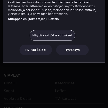
käyttäminen tunnistamista varten. Tietojen tallentaminen
laitteelle ja/tai laitteella olevien tietojen käyttö. Kohdennettu
mainonta ja personoitu sisältö, mainonnan ja sisällön mittaus,
yleisötutkimus ja palvelujen kehittäminen.
Kumppanien (toimittajien) luettelo
Näytä käyttötarkoitukset
Alk. 3,99 €
Hylkää kaikki
Hyväksyn
VIAPLAY
Urheilu
Kategoriat
Sarjat
Leffat
Vuokraa & osta
TV-kanavat