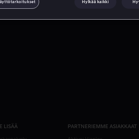
äyttötarkoitukset
Hylkää kaikki
Hy
E LISÄÄ
PARTNERIEMME ASIAKKAAT