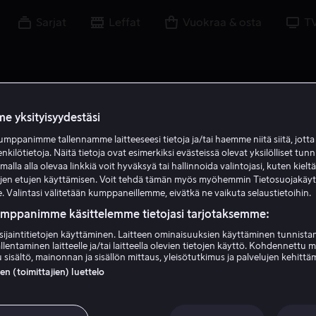
Sarjat
Leffat
Vuokraa & osta
T
e yksityisyydestäsi
mppanimme tallennamme laitteeseesi tietoja ja/tai haemme niitä siitä, jott
enkilötietoja. Näitä tietoja ovat esimerkiksi evästeissä olevat yksilölliset tunn
lla alla olevaa linkkiä voit hyväksyä tai hallinnoida valintojasi, kuten kielt
ujen etujen käyttämisen. Voit tehdä tämän myös myöhemmin Tietosuojakäy
. Valintasi välitetään kumppaneillemme, eivätkä ne vaikuta selaustietoihin.
umppanimme käsittelemme tietojasi tarjotaksemme:
sijaintitietojen käyttäminen. Laitteen ominaisuuksien käyttäminen tunnistam
llentaminen laitteelle ja/tai laitteella olevien tietojen käyttö. Kohdennettu 
BenDavid Grabinski
 sisältö, mainonnan ja sisällön mittaus, yleisötutkimus ja palvelujen kehittä
 (toimittajien) luettelo
Ohjaaja
Tuotannonjohtaja
Kirjoittaja
Luoja