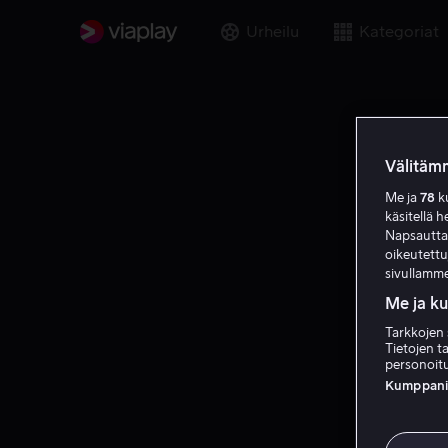
Urheilu
Kategoriat
Välitämm
Me ja
78
ku
käsitellä h
Napsauttama
oikeutett
sivullamme
Me ja k
Tarkkojen 
Tietojen ta
personoitu
Kumppanien