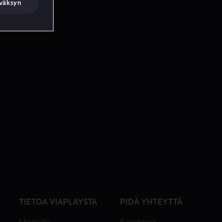
väksyn
TIETOA VIAPLAYSTA
PIDÄ YHTEYTTÄ