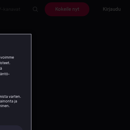
V-kanavat
Kokeile nyt
Kirjaudu
a voimme
isteet.
ää
täntö-
ista varten.
mainonta ja
minen.