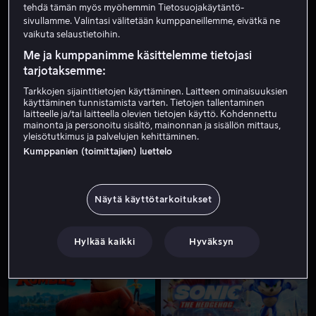
tehdä tämän myös myöhemmin Tietosuojakäytäntö-
sivullamme. Valintasi välitetään kumppaneillemme, eivätkä ne
vaikuta selaustietoihin.
Me ja kumppanimme käsittelemme tietojasi
tarjotaksemme:
Tarkkojen sijaintitietojen käyttäminen. Laitteen ominaisuuksien
käyttäminen tunnistamista varten. Tietojen tallentaminen
laitteelle ja/tai laitteella olevien tietojen käyttö. Kohdennettu
Alk. 3,99 €
Alk. 3,99 €
mainonta ja personoitu sisältö, mainonnan ja sisällön mittaus,
yleisötutkimus ja palvelujen kehittäminen.
Kumppanien (toimittajien) luettelo
Näytä käyttötarkoitukset
Alk. 4,99 €
Ale
Hylkää kaikki
Hyväksyn