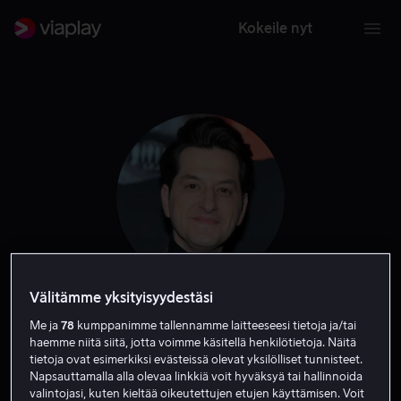
Kokeile nyt
Välitämme yksityisyydestäsi
Ben Schwartz
Me ja
78
kumppanimme tallennamme laitteeseesi tietoja ja/tai
haemme niitä siitä, jotta voimme käsitellä henkilötietoja. Näitä
tietoja ovat esimerkiksi evästeissä olevat yksilölliset tunnisteet.
Ääni
Näyttelijä
Vieras
Napsauttamalla alla olevaa linkkiä voit hyväksyä tai hallinnoida
valintojasi, kuten kieltää oikeutettujen etujen käyttämisen. Voit