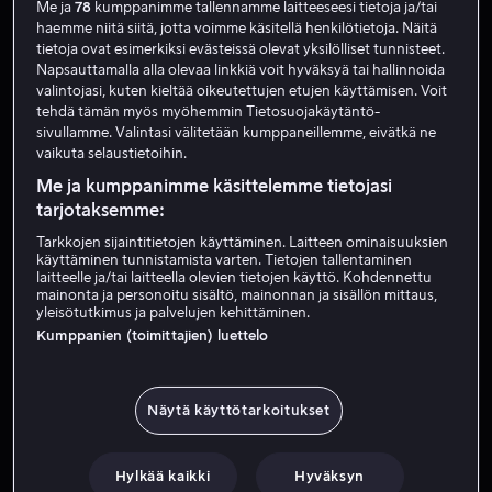
Me ja
78
kumppanimme tallennamme laitteeseesi tietoja ja/tai
haemme niitä siitä, jotta voimme käsitellä henkilötietoja. Näitä
tietoja ovat esimerkiksi evästeissä olevat yksilölliset tunnisteet.
Napsauttamalla alla olevaa linkkiä voit hyväksyä tai hallinnoida
valintojasi, kuten kieltää oikeutettujen etujen käyttämisen. Voit
tehdä tämän myös myöhemmin Tietosuojakäytäntö-
sivullamme. Valintasi välitetään kumppaneillemme, eivätkä ne
vaikuta selaustietoihin.
Me ja kumppanimme käsittelemme tietojasi
Vain meillä
Alk. 4,99 €
tarjotaksemme:
Tarkkojen sijaintitietojen käyttäminen. Laitteen ominaisuuksien
käyttäminen tunnistamista varten. Tietojen tallentaminen
laitteelle ja/tai laitteella olevien tietojen käyttö. Kohdennettu
mainonta ja personoitu sisältö, mainonnan ja sisällön mittaus,
yleisötutkimus ja palvelujen kehittäminen.
Kumppanien (toimittajien) luettelo
Alk. 4,99 €
Alk. 4,99 €
Näytä käyttötarkoitukset
Hylkää kaikki
Hyväksyn