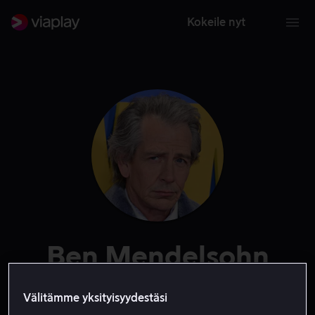
Kokeile nyt
Ben Mendelsohn
Näyttelijä
Ääni
Välitämme yksityisyydestäsi