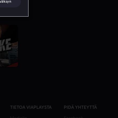
väksyn
TIETOA VIAPLAYSTA
PIDÄ YHTEYTTÄ