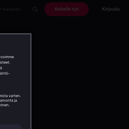
V-kanavat
Kokeile nyt
Kirjaudu
a voimme
isteet.
ää
täntö-
ista varten.
mainonta ja
minen.