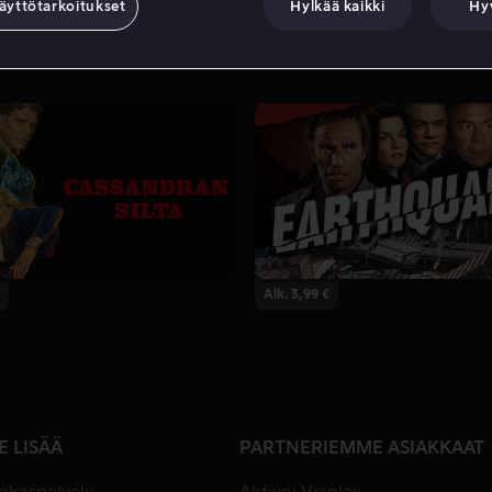
äyttötarkoitukset
Hylkää kaikki
Hy
Alk. 3,99 €
E LISÄÄ
PARTNERIEMME ASIAKKAAT