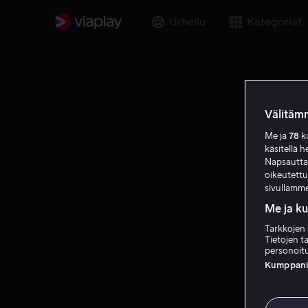
Urheilu
Kategoriat
Välitämm
Me ja
78
ku
käsitellä h
Napsauttama
oikeutett
sivullamme
Me ja k
Tarkkojen 
Tietojen ta
personoitu
Kumppanien