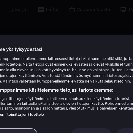
Sarjat
Leffat
Vuokraa & osta
T
e yksityisyydestäsi
mppanimme tallennamme laitteeseesi tietoja ja/tai haemme niitä siitä, jott
enkilötietoja. Näitä tietoja ovat esimerkiksi evästeissä olevat yksilölliset tunn
lla alla olevaa linkkiä voit hyväksyä tai hallinnoida valintojasi, kuten kielt
ujen etujen käyttämisen. Voit tehdä tämän myös myöhemmin Tietosuojakäy
. Valintasi välitetään kumppaneillemme, eivätkä ne vaikuta selaustietoihin.
umppanimme käsittelemme tietojasi tarjotaksemme:
sijaintitietojen käyttäminen. Laitteen ominaisuuksien käyttäminen tunnistam
llentaminen laitteelle ja/tai laitteella olevien tietojen käyttö. Kohdennettu 
Ava Gardner
 sisältö, mainonnan ja sisällön mittaus, yleisötutkimus ja palvelujen kehittä
 (toimittajien) luettelo
Näyttelijä