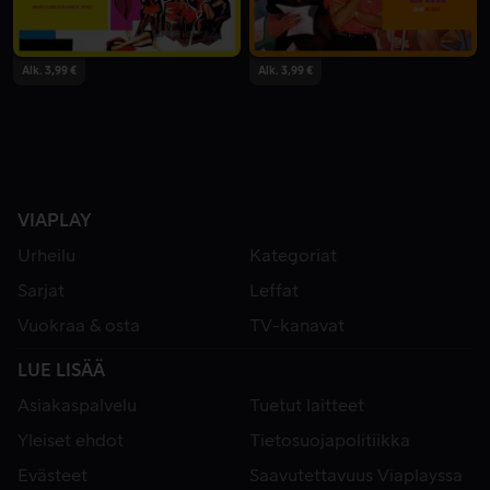
Alk. 3,99 €
Alk. 3,99 €
VIAPLAY
Urheilu
Kategoriat
Sarjat
Leffat
Vuokraa & osta
TV-kanavat
LUE LISÄÄ
Asiakaspalvelu
Tuetut laitteet
Yleiset ehdot
Tietosuojapolitiikka
Evästeet
Saavutettavuus Viaplayssa