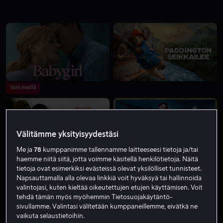
Vain meillä
Välitämme yksityisyydestäsi
Me ja
78
kumppanimme tallennamme laitteeseesi tietoja ja/tai
haemme niitä siitä, jotta voimme käsitellä henkilötietoja. Näitä
Alk. 3,99 €
tietoja ovat esimerkiksi evästeissä olevat yksilölliset tunnisteet.
Napsauttamalla alla olevaa linkkiä voit hyväksyä tai hallinnoida
valintojasi, kuten kieltää oikeutettujen etujen käyttämisen. Voit
tehdä tämän myös myöhemmin Tietosuojakäytäntö-
sivullamme. Valintasi välitetään kumppaneillemme, eivätkä ne
vaikuta selaustietoihin.